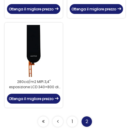
HX8282 dell'esposizione LCD
capacitivo a 7 pollici
1024x600 IPS di simmetria
1024x600
Ottenga il migliore prezzo
Ottenga il migliore prezzo
280cd/m2 MIPI 3,4"
esposizione LCD 340×800 di
Tft per il traduttore Point
Reading Pen
Ottenga il migliore prezzo
1
2