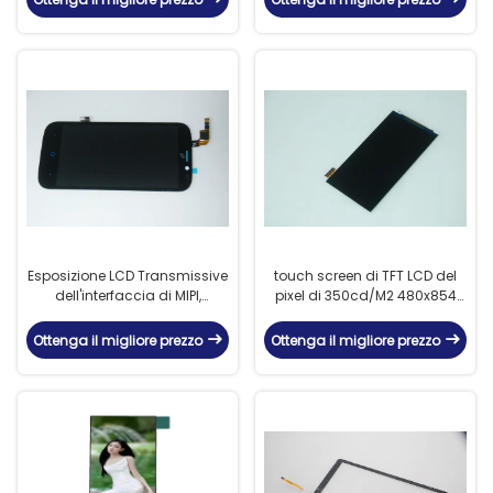
Esposizione LCD Transmissive
touch screen di TFT LCD del
dell'interfaccia di MIPI,
pixel di 350cd/M2 480x854
schermo attivabile al tatto
con l'interfaccia di MIPI
capacitivo di 16.7M Color TFT
Ottenga il migliore prezzo
Ottenga il migliore prezzo