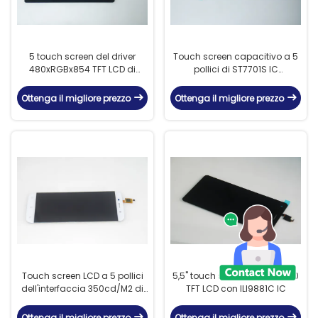
5 touch screen del driver
Touch screen capacitivo a 5
480xRGBx854 TFT LCD di
pollici di ST7701S IC
pollice St7701s
350cd/M2
Ottenga il migliore prezzo
Ottenga il migliore prezzo
Touch screen LCD a 5 pollici
5,5" touch screen di 720x1280
dell'interfaccia 350cd/M2 di
TFT LCD con ILI9881C IC
MIPI DSI con il pannello di IPS
Ottenga il migliore prezzo
Ottenga il migliore prezzo