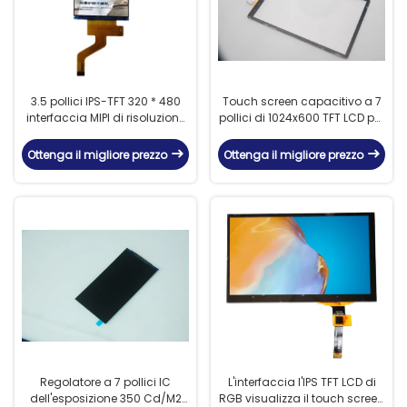
3.5 pollici IPS-TFT 320 * 480
Touch screen capacitivo a 7
interfaccia MIPI di risoluzione
pollici di 1024x600 TFT LCD per
con 24PIN touch screen
i lettori DVD portatili
capacitivo
Ottenga il migliore prezzo
Ottenga il migliore prezzo
Regolatore a 7 pollici IC
L'interfaccia l'IPS TFT LCD di
dell'esposizione 350 Cd/M2
RGB visualizza il touch screen