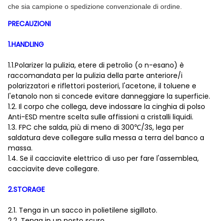
che sia campione o spedizione convenzionale di ordine.
PRECAUZIONI
1.HANDLING
1.1.Polarizer la pulizia, etere di petrolio (o n-esano) è
raccomandata per la pulizia della parte anteriore/i
polarizzatori e riflettori posteriori, l'acetone, il toluene e
l'etanolo non si concede evitare danneggiare la superficie.
1.2. Il corpo che collega, deve indossare la cinghia di polso
Anti-ESD mentre scelta sulle affissioni a cristalli liquidi.
1.3. FPC che salda, più di meno di 300℃/3S, lega per
saldatura deve collegare sulla messa a terra del banco a
massa.
1.4. Se il cacciavite elettrico di uso per fare l'assemblea,
cacciavite deve collegare.
2.STORAGE
2.1. Tenga in un sacco in polietilene sigillato.
2.2. Tenga in un posto scuro.