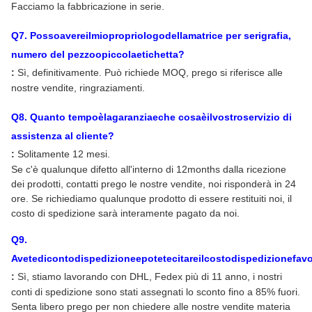
Facciamo la fabbricazione in serie.
Q
7
. Possoavereilmiopropriologodellamatrice per serigrafia,
numero del pezzoopiccolaetichetta?
:
Sì, definitivamente. Può richiede MOQ, prego si riferisce alle
nostre vendite, ringraziamenti.
Q
8
. Quanto tempoèlagaranziaeche cosaèilvostroservizio di
assistenza al cliente?
:
Solitamente 12 mesi.
Se c'è qualunque difetto all'interno di 12months dalla ricezione
dei prodotti, contatti prego le nostre vendite, noi risponderà in 24
ore. Se richiediamo qualunque prodotto di essere restituiti noi, il
costo di spedizione sarà interamente pagato da noi.
Q
9
.
Avetedicontodispedizioneepotetecitareilcostodispedizionefav
:
Sì, stiamo lavorando con DHL, Fedex più di 11 anno, i nostri
conti di spedizione sono stati assegnati lo sconto fino a 85% fuori.
Senta libero prego per non chiedere alle nostre vendite materia