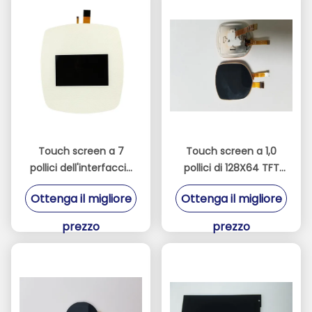
Touch screen a 7
Touch screen a 1,0
pollici dell'interfaccia
pollici di 128X64 TFT
31Pin TFT LCD di LVDS
LCD con l'interfaccia
Ottenga il migliore
Ottenga il migliore
con il pannello di IPS
di SPI
prezzo
prezzo