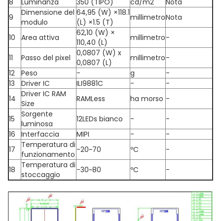
8
Luminanza
350 (TIPO)
cd/m2
Nota
Dimensione del
64,95 (W) ×118.1
9
millimetro
Nota
modulo
(L) ×1.5 (T)
62,10 (W) ×
10
Area attiva
millimetro
-
110,40 (L)
0,0807 (W) x
11
Passo del pixel
millimetro
-
0,0807 (L)
12
Peso
-
g
-
13
Driver IC
ILI9881C
-
-
Driver IC RAM
14
RAMLess
ha morso
-
Size
Sorgente
15
12LEDs bianco
-
-
luminosa
16
Interfaccia
MIPI
-
-
Temperatura di
17
-20~70
ºC
-
funzionamento
Temperatura di
18
-30~80
ºC
-
stoccaggio