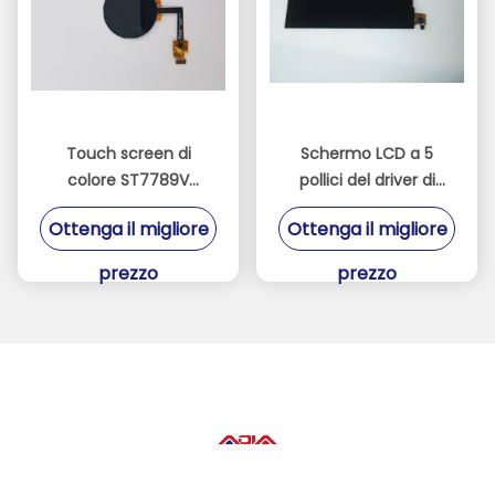
Touch screen di
Schermo LCD a 5
colore ST7789V
pollici del driver di
1.22inch TFT LCD di
St7701s, quadro
Ottenga il migliore
Ottenga il migliore
RoHS 65K
comandi di 480*854
TFT
prezzo
prezzo