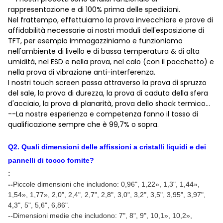
rappresentazione e di 100% prima delle spedizioni.
Nel frattempo, effettuiamo la prova invecchiare e prove di
affidabilità necessarie ai nostri moduli dell'esposizione di
TFT, per esempio immagazziniamo e funzioniamo
nell'ambiente di livello e di bassa temperatura & di alta
umidità, nel ESD e nella prova, nel calo (con il pacchetto) e
nella prova di vibrazione anti-interferenza.
I nostri touch screen passa attraverso la prova di spruzzo
del sale, la prova di durezza, la prova di caduta della sfera
d'acciaio, la prova di planarità, prova dello shock termico…
--La nostre esperienza e competenza fanno il tasso di
qualificazione sempre che è 99,7% o sopra.
Q
2
.
Quali dimensioni delle affissioni a cristalli liquidi e dei
pannelli di tocco fornite
?
:
--
Piccole dimensioni che includono: 0,96"
, 1,22
»
, 1,3", 1,44
»
,
1,54
»
, 1,77
»
, 2,0", 2,4", 2,7", 2,8", 3,0", 3,2", 3,5", 3,95", 3,97",
4,3", 5", 5,6", 6,86".
--Dimensioni medie che includono: 7", 8", 9", 10,1
»
, 10,2
»
,