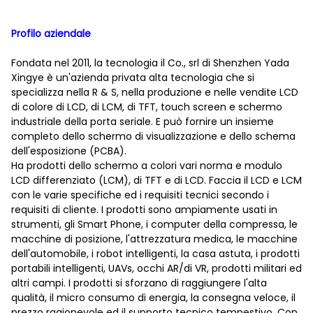
Profilo aziendale
Fondata nel 2011, la tecnologia il Co., srl di Shenzhen Yada
Xingye è un'azienda privata alta tecnologia che si
specializza nella R & S, nella produzione e nelle vendite LCD
di colore di LCD, di LCM, di TFT, touch screen e schermo
industriale della porta seriale. E può fornire un insieme
completo dello schermo di visualizzazione e dello schema
dell'esposizione (PCBA).
Ha prodotti dello schermo a colori vari norma e modulo
LCD differenziato (LCM), di TFT e di LCD. Faccia il LCD e LCM
con le varie specifiche ed i requisiti tecnici secondo i
requisiti di cliente. I prodotti sono ampiamente usati in
strumenti, gli Smart Phone, i computer della compressa, le
macchine di posizione, l'attrezzatura medica, le macchine
dell'automobile, i robot intelligenti, la casa astuta, i prodotti
portabili intelligenti, UAVs, occhi AR/di VR, prodotti militari ed
altri campi. I prodotti si sforzano di raggiungere l'alta
qualità, il micro consumo di energia, la consegna veloce, il
prezzo ragionevole ed il supporto tecnico tempestivo. Con