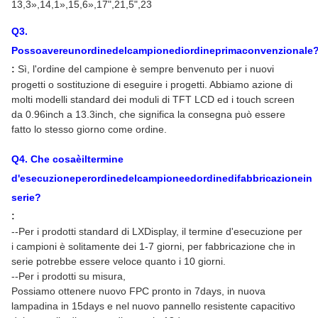
13,3
»,14,1»,15,6»,17",21,5",23
Q
3
.
Possoavereunordinedelcampionediordineprimaconvenzionale
:
Sì, l'ordine del campione è sempre benvenuto per i nuovi
progetti o sostituzione di eseguire i progetti. Abbiamo azione di
molti modelli standard dei moduli di TFT LCD ed i touch screen
da 0.96inch a 13.3inch, che significa la consegna può essere
fatto lo stesso giorno come ordine.
Q
4
. Che cosaèiltermine
d'esecuzioneperordinedelcampioneedordinedifabbricazionein
serie?
:
--Per i prodotti standard di LXDisplay, il termine d'esecuzione per
i campioni è solitamente dei 1-7 giorni, per fabbricazione che in
serie potrebbe essere veloce quanto i 10 giorni.
--Per i prodotti su misura,
Possiamo ottenere nuovo FPC pronto in 7days, in nuova
lampadina in 15days e nel nuovo pannello resistente capacitivo