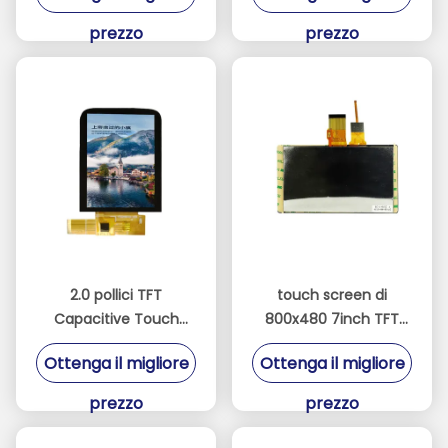
lettura a punta penna
prezzo
prezzo
2.0 pollici TFT
touch screen di
Capacitive Touch
800x480 7inch TFT
Screen IPS 240 * 320
LCD con l'interfaccia
Ottenga il migliore
Ottenga il migliore
3/4 Interfaccia
di RGB
SPI+RGB/MCU
prezzo
prezzo