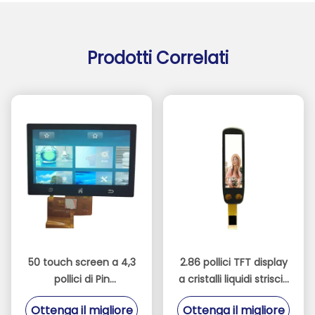
Prodotti Correlati
50 touch screen a 4,3
2.86 pollici TFT display
pollici di Pin
a cristalli liquidi striscia
800xRGBx480 TFT LCD
touch screen
Ottenga il migliore
Ottenga il migliore
con il pannello di IPS
capacitivo per la