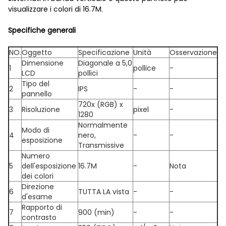
visualizzare i colori di 16.7M.
Specifiche generali
NO.
Oggetto
Specificazione
Unità
Osservazione
Dimensione
Diagonale a 5,0
1
pollice
-
LCD
pollici
Tipo del
2
IPS
-
-
pannello
720x (RGB) x
3
Risoluzione
pixel
-
1280
Normalmente
Modo di
4
nero,
-
-
esposizione
Transmissive
Numero
5
dell'esposizione
16.7M
-
Nota
dei colori
Direzione
6
TUTTA LA vista
-
-
d'esame
Rapporto di
7
900 (min)
-
-
contrasto