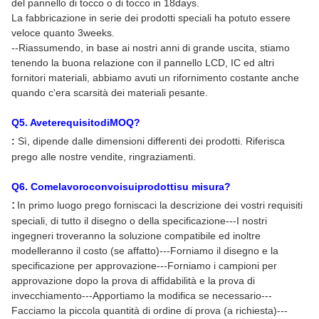
del pannello di tocco o di tocco in 18days.
La fabbricazione in serie dei prodotti speciali ha potuto essere
veloce quanto 3weeks.
--Riassumendo, in base ai nostri anni di grande uscita, stiamo
tenendo la buona relazione con il pannello LCD, IC ed altri
fornitori materiali, abbiamo avuti un rifornimento costante anche
quando c'era scarsità dei materiali pesante.
Q
5
. AveterequisitodiMOQ?
:
Sì, dipende dalle dimensioni differenti dei prodotti. Riferisca
prego alle nostre vendite, ringraziamenti.
Q
6
. Comelavoroconvoisuiprodottisu misura?
:
In primo luogo prego forniscaci la descrizione dei vostri requisiti
speciali, di tutto il disegno o della specificazione---I nostri
ingegneri troveranno la soluzione compatibile ed inoltre
modelleranno il costo (se affatto)---Forniamo il disegno e la
specificazione per approvazione---Forniamo i campioni per
approvazione dopo la prova di affidabilità e la prova di
invecchiamento---Apportiamo la modifica se necessario---
Facciamo la piccola quantità di ordine di prova (a richiesta)---