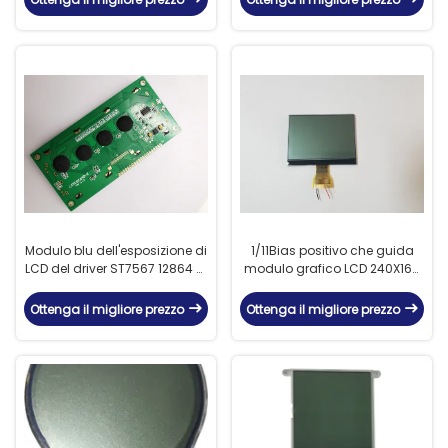
Modulo blu dell'esposizione di
1/11Bias positivo che guida
LCD del driver ST7567 12864 di
modulo grafico LCD 240X160
RoHS per lo schermo della
con l'interfaccia 8bit
macchina fotografica
Ottenga il migliore prezzo
Ottenga il migliore prezzo