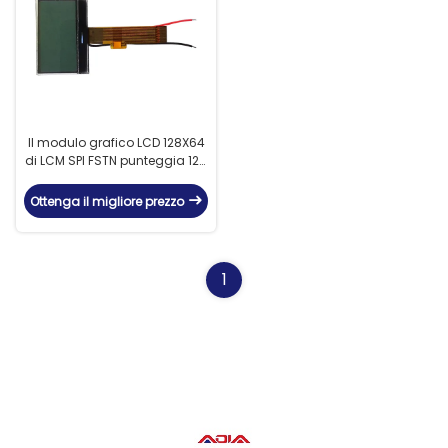
Il modulo grafico LCD 128X64
di LCM SPI FSTN punteggia 128
segmenti con IC ST7567
Ottenga il migliore prezzo
1