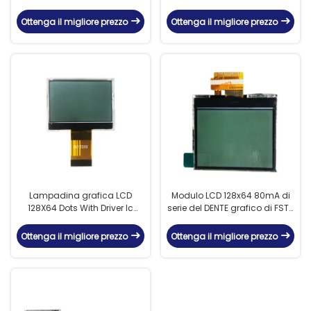
128X64 punteggia
esposizione di LCD di
l'esposizione LCD di TN
Transflective del driver ST7571
Ottenga il migliore prezzo
Ottenga il migliore prezzo
Lampadina grafica LCD
Modulo LCD 128x64 80mA di
128X64 Dots With Driver Ic
serie del DENTE grafico di FSTN
ST7567A del modulo LED di
SPI con il driver Ic ST7567
FSTN
Ottenga il migliore prezzo
Ottenga il migliore prezzo