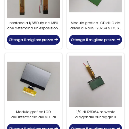
Interfaccia 1/65Duty del MPU
Modulo grafico LCD di IC del
che determina un'esposizione
driver di RoHS 128x64 ST7567
LCD di 128 x 64 grafici
con l'interfaccia di dati di
serie
Ottenga il migliore prezzo
Ottenga il migliore prezzo
Modulo grafico LCD
1/9 di 128X64 movente
dell'interfaccia del MPU di
diagonale punteggia il
FSTN 128x64 con 1/9 di
modulo grafico LCD con il
azionamento diagonale
pannello di FSTN
Ottenga il migliore prezzo
Ottenga il migliore prezzo