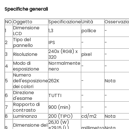
Specifiche generali
NO.
Oggetto
Specificazione
Unità
Osservazi
Dimensione
1
1,3
pollice
-
LCD
Tipo del
2
IPS
-
-
pannello
240x (RGB) x
3
Risoluzione
pixel
-
320
Modo di
Normalmente
4
-
-
esposizione
nero
Numero
5
dell'esposizione
262K
-
Nota
dei colori
Direzione
6
TUTTI
-
-
d'esame
Rapporto di
7
900 (min)
-
-
contrasto
8
Luminanza
200 (TIPO)
cd/m2
Nota
26,10 (W)
Dimensione del
9
×29.15 (L)
millimetro
Nota