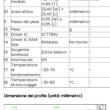
modulo
×1.85 (T)
23,40 (W) ×
10
Area attiva
millimetro
-
23,40 (L)
0,135 (W) x
11
Passo del pixel
millimetro
-
0,135 (L)
12
Peso
-
g
-
13
Driver IC
ST7789V
-
-
Driver IC RAM
14
RAMLess
ha morso
-
Size
Sorgente
15
2LEDs bianco
-
-
luminosa
16
Interfaccia
SPI
-
-
Temperatura
17
di
-20~70
ºC
-
funzionamento
Temperatura
18
-30~80
ºC
-
di stoccaggio
Dimensione del profilo (unità: millimetro)