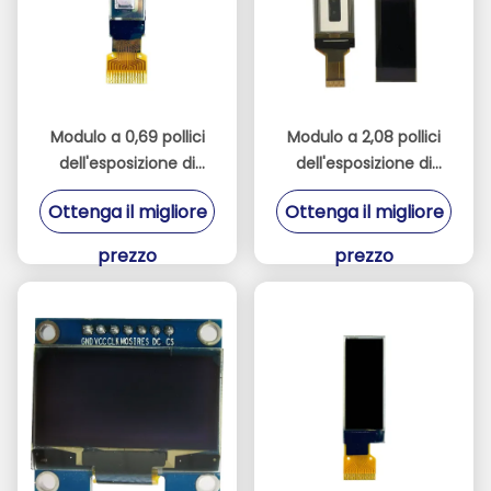
Modulo a 0,69 pollici
Modulo a 2,08 pollici
dell'esposizione di
dell'esposizione di
ROHS 16×96 OLED con
256X64 TFT,
Ottenga il migliore
Ottenga il migliore
IIC l'interfaccia
esposizione LCD di
Mono del driver SH1122
prezzo
prezzo