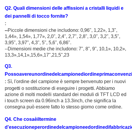
Q
2
.
Quali dimensioni delle affissioni a cristalli liquidi e
dei pannelli di tocco fornite
?
:
--
Piccole dimensioni che includono: 0,96"
, 1,22
»
, 1,3",
1,44
»
, 1,54
»
, 1,77
»
, 2,0", 2,4", 2,7", 2,8", 3,0", 3,2", 3,5",
3,95", 3,97", 4,3", 5", 5,6", 6,86".
--Dimensioni medie che includono: 7", 8", 9", 10,1
»
, 10,2
»
,
13,3
»,14,1»,15,6»,17",21,5",23
Q
3
.
Possoavereunordinedelcampionediordineprimaconvenz
:
Sì, l'ordine del campione è sempre benvenuto per i nuovi
progetti o sostituzione di eseguire i progetti. Abbiamo
azione di molti modelli standard dei moduli di TFT LCD ed
i touch screen da 0.96inch a 13.3inch, che significa la
consegna può essere fatto lo stesso giorno come ordine.
Q
4
. Che cosaèiltermine
d'esecuzioneperordinedelcampioneedordinedifabbricazi