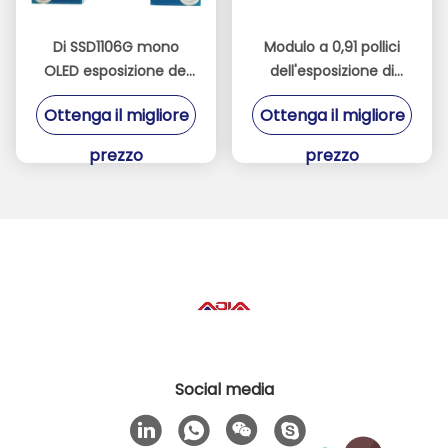
Di SSD1106G mono
Modulo a 0,91 pollici
OLED esposizione del
dell'esposizione di
driver 1.3inch,
128X32 Ssd1306 OLED
Ottenga il migliore
Ottenga il migliore
interfaccia Digital TFT
per Ardunio
LCD di I2C
prezzo
prezzo
Social media