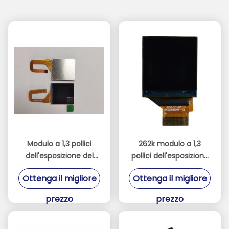
Modulo a 1,3 pollici
262k modulo a 1,3
dell'esposizione del
pollici dell'esposizione
quadrato
di colore 300cd/M2
Ottenga il migliore
Ottenga il migliore
240xRGBx240 OLED
OLED con il pannello di
per lo schermo LCD
IPS
prezzo
prezzo
dello Smart Watch