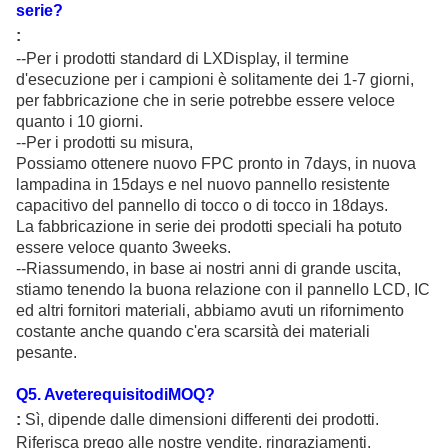
serie?
:
--Per i prodotti standard di LXDisplay, il termine
d'esecuzione per i campioni è solitamente dei 1-7 giorni,
per fabbricazione che in serie potrebbe essere veloce
quanto i 10 giorni.
--Per i prodotti su misura,
Possiamo ottenere nuovo FPC pronto in 7days, in nuova
lampadina in 15days e nel nuovo pannello resistente
capacitivo del pannello di tocco o di tocco in 18days.
La fabbricazione in serie dei prodotti speciali ha potuto
essere veloce quanto 3weeks.
--Riassumendo, in base ai nostri anni di grande uscita,
stiamo tenendo la buona relazione con il pannello LCD, IC
ed altri fornitori materiali, abbiamo avuti un rifornimento
costante anche quando c'era scarsità dei materiali
pesante.
Q
5
. AveterequisitodiMOQ?
:
Sì, dipende dalle dimensioni differenti dei prodotti.
Riferisca prego alle nostre vendite, ringraziamenti.