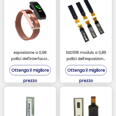
esposizione a 0,96
SSD1316 modulo a 0,86
pollici dell'interfaccia
pollici dell'esposizione
OLED di SPI di colore
del driver 96x32 OLED
Ottenga il migliore
Ottenga il migliore
262K per lo Smart
Watch
prezzo
prezzo