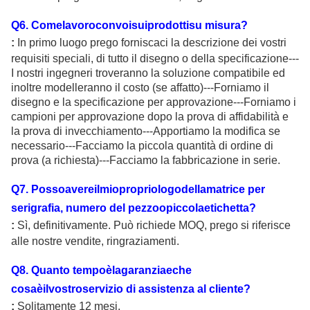
Q
6
. Comelavoroconvoisuiprodottisu misura?
:
In primo luogo prego forniscaci la descrizione dei vostri
requisiti speciali, di tutto il disegno o della specificazione---
I nostri ingegneri troveranno la soluzione compatibile ed
inoltre modelleranno il costo (se affatto)---Forniamo il
disegno e la specificazione per approvazione---Forniamo i
campioni per approvazione dopo la prova di affidabilità e
la prova di invecchiamento---Apportiamo la modifica se
necessario---Facciamo la piccola quantità di ordine di
prova (a richiesta)---Facciamo la fabbricazione in serie.
Q
7
. Possoavereilmiopropriologodellamatrice per
serigrafia, numero del pezzoopiccolaetichetta?
:
Sì, definitivamente. Può richiede MOQ, prego si riferisce
alle nostre vendite, ringraziamenti.
Q
8
. Quanto tempoèlagaranziaeche
cosaèilvostroservizio di assistenza al cliente?
:
Solitamente 12 mesi.