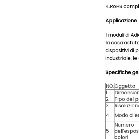
4.RoHS comp
Applicazione
I moduli di Ad
la casa astuta
dispositivi di 
industriale, le
Specifiche ge
NO.
Oggetto
1
Dimensio
2
Tipo del 
3
Risoluzion
4
Modo di e
Numero
5
dell'espos
colori