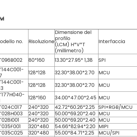
vi
Dimensione del
profilo
odello no.
Risoluzione
Interfaccia
(LCM) H*V*T
(millimetro)
T096B002
80*160
13.30*27.95* 1,38
SPI
T144C001-
128*128
32.30*38.00*2.70
MCU
7
T144C001-
128*128
32.30*38.00*2.70
MCU
13
T177H040-
128*160
34.00*47.00*2.45
MCU
1
T024C017
240*320
42.72*60.26*2.25
SPI+RGB/MCU
T028H003
240*320
50.00*69.20*2.40
MCU
T028I001
240*320
50.00*69.20*2.40
MCU
T035F001
320*480
54.66*82.94*2.20
MIPI
T035C025
320*480
55.00*84.71*2.25
MCU/SPI