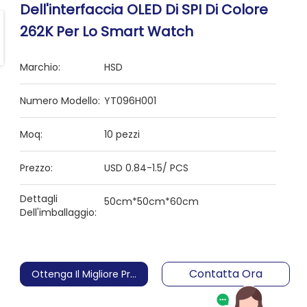
Dell'interfaccia OLED Di SPI Di Colore
262K Per Lo Smart Watch
Marchio:
HSD
Numero Modello:
YT096H001
Moq:
10 pezzi
Prezzo:
USD 0.84-1.5/ PCS
Dettagli
50cm*50cm*60cm
Dell'imballaggio:
Contatta Ora
Ottenga Il Migliore Prezzo