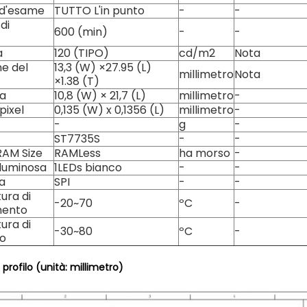
 d'esame
TUTTO L'in punto
-
-
di
600 (min)
-
-
a
120 (TIPO)
cd/m2
Nota
e del
13,3 (W) ×27.95 (L)
millimetro
Nota
×1.38 (T)
va
10,8 (W) × 21,7 (L)
millimetro
-
pixel
0,135 (W) x 0,1356 (L)
millimetro
-
-
g
-
ST7735S
-
-
RAM Size
RAMLess
ha morso
-
luminosa
1LEDs bianco
-
-
ia
SPI
-
-
ura di
-20~70
ºC
-
mento
ura di
-30~80
ºC
-
io
profilo (unità: millimetro)