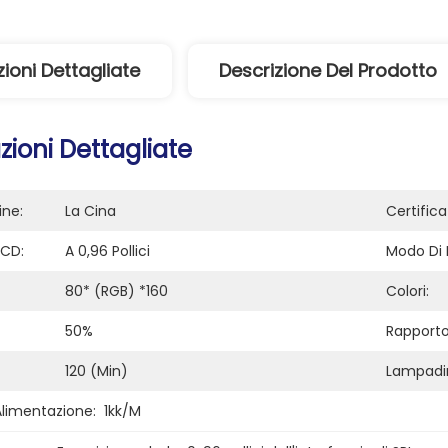
ioni Dettagliate
Descrizione Del Prodotto
ioni Dettagliate
ine:
La Cina
Certifica
LCD:
A 0,96 Pollici
Modo Di 
80* (RGB) *160
Colori:
50%
Rapporto
120 (min)
Lampadi
Alimentazione:
1kk/m