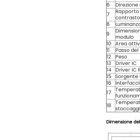
6
Direzione
Rapporto 
7
contrasto
8
Luminanz
Dimension
9
modulo
10
Area atti
11
Passo del 
12
Peso
13
Driver IC
14
Driver IC 
15
Sorgente 
16
Interfacc
Temperat
17
funziona
Temperat
18
stoccagg
Dimensione del 