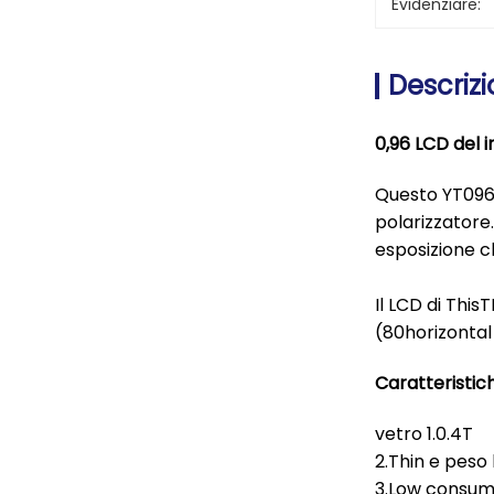
Evidenziare:
Descrizi
0,96 LCD del 
Questo YT096H0
polarizzatore
esposizione 
Il LCD di This
(80horizontal 
Caratteristic
vetro 1.0.4T
2.Thin e peso
3.Low consumo