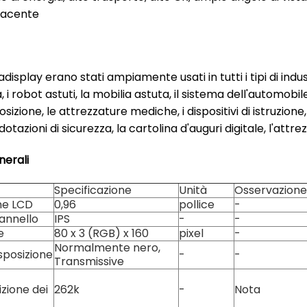
iacente
iadisplay erano stati ampiamente usati in tutti i tipi di indu
, i robot astuti, la mobilia astuta, il sistema dell'automobil
posizione, le attrezzature mediche, i dispositivi di istruzion
 dotazioni di sicurezza, la cartolina d'auguri digitale, l'att
nerali
Specificazione
Unità
Osservazione
ne LCD
0,96
pollice
-
pannello
IPS
-
-
e
80 x 3 (RGB) x 160
pixel
-
Normalmente nero,
sposizione
-
-
Transmissive
izione dei
262k
-
Nota