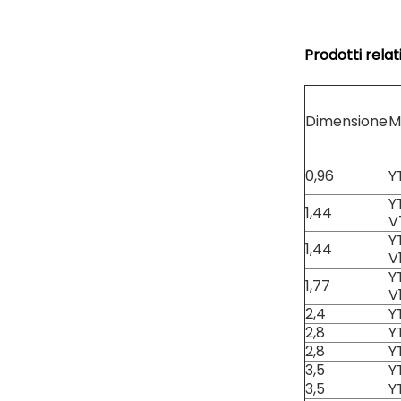
Prodotti relati
Dimensione
M
0,96
Y
Y
1,44
V
Y
1,44
V
Y
1,77
V
2,4
Y
2,8
Y
2,8
Y
3,5
Y
3,5
Y