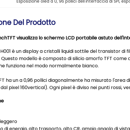
Esposizione oled a 0
, 
96 pollici dell'interfaccia di SPI
, 
espo
one Del Prodotto
inchTFT visualizza lo schermo LCD portabile astuto dell'in
01 è un display a cristalli liquidi sottile del transistor di
. Questo modello è composto di silicio amorfo TFT come d
che funziona nel modo normalmente bianco.
TFT ha un a 0,96 pollici diagonalmente ha misurato l'area d
dal pixel 160vertical). Ogni pixel è diviso nei punti rossi, v
he
 leggero
 di energia, alto trasporto, alto CR, ampio angolo di vista