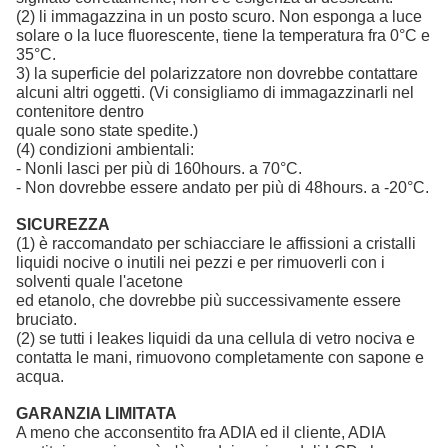
(2) li immagazzina in un posto scuro. Non esponga a luce
solare o la luce fluorescente, tiene la temperatura fra 0°C e
35°C.
3) la superficie del polarizzatore non dovrebbe contattare
alcuni altri oggetti. (Vi consigliamo di immagazzinarli nel
contenitore dentro
quale sono state spedite.)
(4) condizioni ambientali:
- Nonli lasci per più di 160hours. a 70°C.
- Non dovrebbe essere andato per più di 48hours. a -20°C.
SICUREZZA
(1) è raccomandato per schiacciare le affissioni a cristalli
liquidi nocive o inutili nei pezzi e per rimuoverli con i
solventi quale l'acetone
ed etanolo, che dovrebbe più successivamente essere
bruciato.
(2) se tutti i leakes liquidi da una cellula di vetro nociva e
contatta le mani, rimuovono completamente con sapone e
acqua.
GARANZIA LIMITATA
A meno che acconsentito fra ADIA ed il cliente,
ADIA