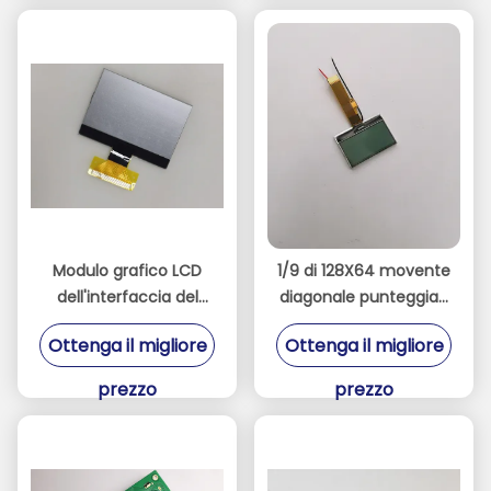
Modulo grafico LCD
1/9 di 128X64 movente
dell'interfaccia del
diagonale punteggia il
MPU di FSTN 128x64
modulo grafico LCD
Ottenga il migliore
Ottenga il migliore
con 1/9 di
con il pannello di FSTN
azionamento
prezzo
prezzo
diagonale