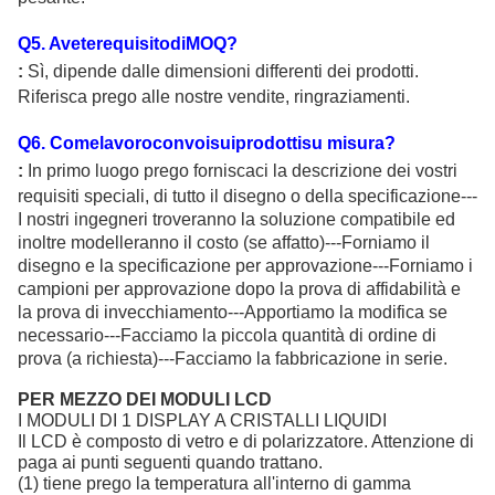
Q
5
. AveterequisitodiMOQ?
:
Sì, dipende dalle dimensioni differenti dei prodotti.
Riferisca prego alle nostre vendite, ringraziamenti.
Q
6
. Comelavoroconvoisuiprodottisu misura?
:
In primo luogo prego forniscaci la descrizione dei vostri
requisiti speciali, di tutto il disegno o della specificazione---
I nostri ingegneri troveranno la soluzione compatibile ed
inoltre modelleranno il costo (se affatto)---Forniamo il
disegno e la specificazione per approvazione---Forniamo i
campioni per approvazione dopo la prova di affidabilità e
la prova di invecchiamento---Apportiamo la modifica se
necessario---Facciamo la piccola quantità di ordine di
prova (a richiesta)---Facciamo la fabbricazione in serie.
PER MEZZO DEI MODULI LCD
I MODULI DI 1 DISPLAY A CRISTALLI LIQUIDI
Il LCD è composto di vetro e di polarizzatore. Attenzione di
paga ai punti seguenti quando trattano.
(1) tiene prego la temperatura all'interno di gamma