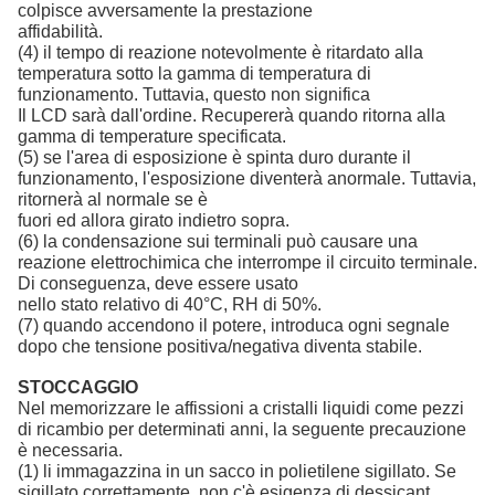
colpisce avversamente la prestazione
affidabilità.
(4) il tempo di reazione notevolmente è ritardato alla
temperatura sotto la gamma di temperatura di
funzionamento. Tuttavia, questo non significa
Il LCD sarà dall'ordine. Recupererà quando ritorna alla
gamma di temperature specificata.
(5) se l'area di esposizione è spinta duro durante il
funzionamento, l'esposizione diventerà anormale. Tuttavia,
ritornerà al normale se è
fuori ed allora girato indietro sopra.
(6) la condensazione sui terminali può causare una
reazione elettrochimica che interrompe il circuito terminale.
Di conseguenza, deve essere usato
nello stato relativo di 40°C, RH di 50%.
(7) quando accendono il potere, introduca ogni segnale
dopo che tensione positiva/negativa diventa stabile.
STOCCAGGIO
Nel memorizzare le affissioni a cristalli liquidi come pezzi
di ricambio per determinati anni, la seguente precauzione
è necessaria.
(1) li immagazzina in un sacco in polietilene sigillato. Se
sigillato correttamente, non c'è esigenza di dessicant.