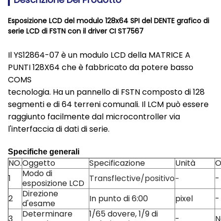
Esposizione LCD del modulo 128x64 SPI del DENTE grafico di
serie LCD di FSTN con il driver CI ST7567
Il YS12864-07 è un modulo LCD della MATRICE A
PUNTI 128X64 che è fabbricato da potere basso
COMS
tecnologia. Ha un pannello di FSTN composto di 128
segmenti e di 64 terreni comunali. Il LCM può essere
raggiunto facilmente dal microcontroller via
l'interfaccia di dati di serie.
Specifiche generali
NO.
Oggetto
Specificazione
Unità
O
Modo di
1
Transflective/positivo
-
-
esposizione LCD
Direzione
2
In punto di 6:00
pixel
-
d'esame
Determinare
1/65 dovere, 1/9 di
3
-
N