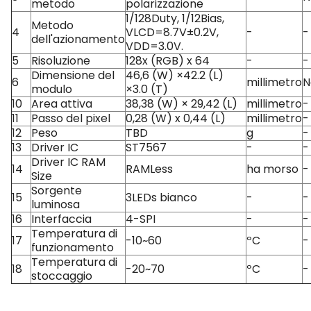
metodo
polarizzazione
1/128Duty, 1/12Bias,
Metodo
4
VLCD=8.7V±0.2V,
-
-
dell'azionamento
VDD=3.0V.
5
Risoluzione
128x (RGB) x 64
-
-
Dimensione del
46,6 (W) ×42.2 (L)
6
millimetro
N
modulo
×3.0 (T)
10
Area attiva
38,38 (W) × 29,42 (L)
millimetro
-
11
Passo del pixel
0,28 (W) x 0,44 (L)
millimetro
-
12
Peso
TBD
g
-
13
Driver IC
ST7567
-
-
Driver IC RAM
14
RAMLess
ha morso
-
Size
Sorgente
15
3LEDs bianco
-
-
luminosa
16
Interfaccia
4-SPI
-
-
Temperatura di
17
-10~60
ºC
-
funzionamento
Temperatura di
18
-20~70
ºC
-
stoccaggio