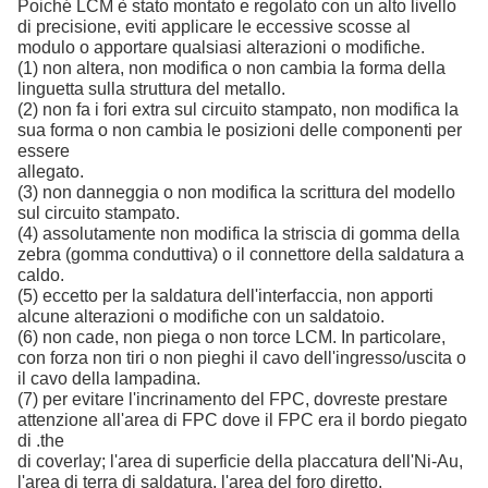
Poiché LCM è stato montato e regolato con un alto livello
di precisione, eviti applicare le eccessive scosse al
modulo o apportare qualsiasi alterazioni o modifiche.
(1) non altera, non modifica o non cambia la forma della
linguetta sulla struttura del metallo.
(2) non fa i fori extra sul circuito stampato, non modifica la
sua forma o non cambia le posizioni delle componenti per
essere
allegato.
(3) non danneggia o non modifica la scrittura del modello
sul circuito stampato.
(4) assolutamente non modifica la striscia di gomma della
zebra (gomma conduttiva) o il connettore della saldatura a
caldo.
(5) eccetto per la saldatura dell'interfaccia, non apporti
alcune alterazioni o modifiche con un saldatoio.
(6) non cade, non piega o non torce LCM. In particolare,
con forza non tiri o non pieghi il cavo dell'ingresso/uscita o
il cavo della lampadina.
(7) per evitare l'incrinamento del FPC, dovreste prestare
attenzione all'area di FPC dove il FPC era il bordo piegato
di .the
di coverlay; l'area di superficie della placcatura dell'Ni-Au,
l'area di terra di saldatura, l'area del foro diretto.