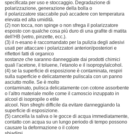
specificata per uso e stoccaggio. Degradazione di
polarizzazione, generazione della bolla o
il polarizzatore staccabile può accadere con temperatura
elevata ed alta umidità.
(2) non tocca, non spinge o non sfrega il polarizzatore
esposto con qualche cosa più duro di una grafite di matita
dell'HB (vetro, pinzette, ecc.).
(3) il n-esano è raccomandato per la pulizia degli adesivi
usati per attaccare i polarizzatori anteriori/posteriori e
riflettori fatti di organico
sostanze che saranno danneggiate dai prodotti chimici
quali l'acetone, il toluene, l'etanolo e il isopropylalcohol.
(4) se la superficie di esposizione è contaminata, respiri
sulla superficie e delicatamente puliscala con un panno
asciutto molle. Se è molto
contaminato, pulisca delicatamente con cotone assorbente
o l'altro materiale molle come il camoscio inzuppato in
alcool di isopropile o etile
alcool. Non sfreghi difficile da evitare danneggiando la
superficie di esposizione.
(5) cancella la saliva o le gocce di acqua immediatamente,
contatto con acqua su un lungo periodo di tempo possono
causare la deformazione o il colore
sbiadirsi.