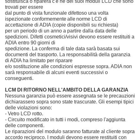
sostituisca o riparerà c'è ne dei suoi moduli LCD che sono
trovati per essere
dal punto di vista funzionale difettoso una volta
ispezionate conformemente
alle
norme LCD di
accettazione di
ADIA
(copie disponibili su richiesta)
per un periodo di un anno a partire dalla data delle
spedizioni. Difetti cosmetici/visivi devono essere restituiti a
ADIA
entro 90 giorni di
spedizione. La conferma di tale data sarà basata sui
documenti del trasporto. La responsabilità della garanzia
di
ADIA
ha limitato per riparare
e/o sostituzione alle condizioni espresse sopra.
ADIA
non
sarà responsabile di alcuni eventi successivi o
conseguenti.
LCM DI RITORNO NELL'AMBITO DELLA GARANZIA
Nessuna garanzia può essere assegnata se le precauzioni
dichiarassero sopra sono state trascurate. Gli esempi tipici
delle violazioni sono:
- Vetro LCD rotto.
- Circuito modificato in tutti i modi, compreso l'aggiunta
delle componenti.
Le riparazioni del modulo saranno fatturate al cliente sopra
accordo reciproco. I moduli devono essere restituiti con