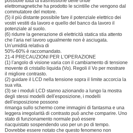
possibile tutta la trasmissione delle onde
elettromagnetiche ha prodotto le scintille che vengono dal
commutatore del motore.
(5) il più distante possibile fare il potenziale elettrico dei
vostri vestiti da lavoro e quello del banco da lavoro il
potenziale al suolo.
(6) ridurre la generazione di elettricità statica stia attento
che l'aria nel lavoro ugualmente non è asciugata.
Un'umidità relativa di
50%-60% è raccomandato.
21-4 PRECAUZIONI PER L'OPERAZIONE
(1) l'angolo di visione varia con il cambiamento di tensione
movente di cristallo liquida (Vo). Regoli il Vo per mostrare
il migliore contrasto.
(2) guidare il LCD nella tensione sopra il limite accorcia la
sua vita.
(3) se i moduli LCD stanno azionando a lungo la mostra
degli stessi modelli dell'esposizione, i modelli
dell'esposizione possono
rimanga sullo schermo come immagini di fantasma e una
leggera irregolarità di contrasto può anche comparire. Uno
stato di funzionamento normale può essere
riacquistato sospendendo uso per un po di tempo.
Dovrebbe essere notato che questo fenomeno non