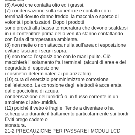
(6) Avoid che contatta olio ed i grassi.
(7) condensazione sulla superficie e contatto con i
terminali dovuto danno freddo, la macchia o sporco di
volontà i polarizzatori. Dopo i prodotti
sono provati alla bassa temperatura che devono scaldarsi
in un contenitore prima della venuta stanno contattando
con l'aria di temperatura ambiente.
(8) non mette o non attacca nulla sull'area di esposizione
evitare lasciare i segni sopra.
(9) non tocca l'esposizione con le mani pulite. Ciò
macchierà l'isolamento fra i terminali (alcuni di area e del
degradate di esposizione
i cosmetici determinated ai polarizzatori).
(10) cura di esercizio per minimizzare corrosione
dell'elettrodo. La corrosione degli elettrodi è accelerata
dalle goccioline di acqua,
condensazione dell'umidità o un flusso corrente in un
ambiente di alto-umidità.
(11) poichè il vetro è fragile. Tende a diventare o ha
scheggiato durante il trattamento particolarmente sui bordi.
Eviti prego cadere o
stonatura.
21-2 PRECAUZIONE PER PASSARE I MODULI LCD