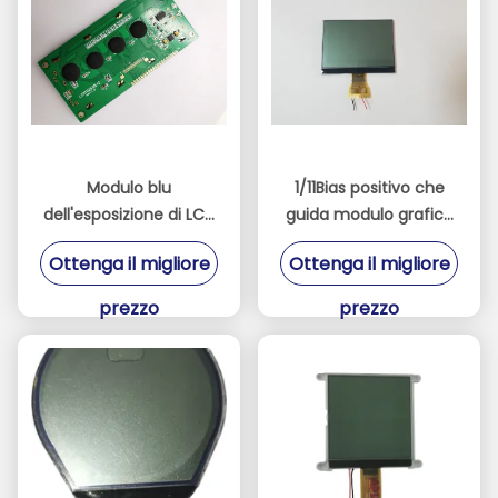
Modulo blu
1/11Bias positivo che
dell'esposizione di LCD
guida modulo grafico
del driver ST7567
LCD 240X160 con
Ottenga il migliore
Ottenga il migliore
12864 di RoHS per lo
l'interfaccia 8bit
schermo della
prezzo
prezzo
macchina fotografica