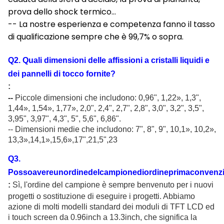
prova dello shock termico…
-- La nostre esperienza e competenza fanno il tasso
di qualificazione sempre che è 99,7% o sopra.
Q
2
.
Quali dimensioni delle affissioni a cristalli liquidi e
dei pannelli di tocco fornite
?
:
--
Piccole dimensioni che includono: 0,96"
, 1,22
»
, 1,3",
1,44
»
, 1,54
»
, 1,77
»
, 2,0", 2,4", 2,7", 2,8", 3,0", 3,2", 3,5",
3,95", 3,97", 4,3", 5", 5,6", 6,86".
-- Dimensioni medie che includono: 7", 8", 9", 10,1
»
, 10,2
»
,
13,3
»,14,1»,15,6»,17",21,5",23
Q
3
.
Possoavereunordinedelcampionediordineprimaconvenz
:
Sì, l'ordine del campione è sempre benvenuto per i nuovi
progetti o sostituzione di eseguire i progetti. Abbiamo
azione di molti modelli standard dei moduli di TFT LCD ed
i touch screen da 0.96inch a 13.3inch, che significa la