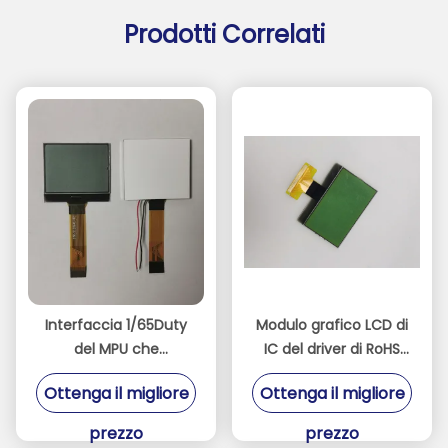
Prodotti Correlati
Interfaccia 1/65Duty
Modulo grafico LCD di
del MPU che
IC del driver di RoHS
determina
128x64 ST7567 con
Ottenga il migliore
Ottenga il migliore
un'esposizione LCD di
l'interfaccia di dati di
128 x 64 grafici
serie
prezzo
prezzo