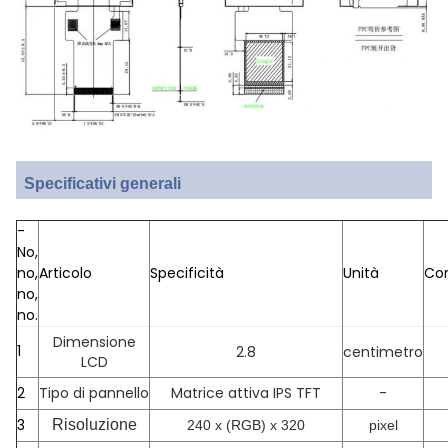
Specificativi generali
-
No,
no,
Articolo
Specificità
Unità
Co
no,
no.
Dimensione
1
2.8
centimetro
LCD
2
Tipo di pannello
Matrice attiva IPS TFT
-
3
Risoluzione
240 x (RGB) x 320
pixel