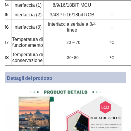
14
Interfaccia (1)
8/9/16/18BIT MCU
15
-
Interfaccia (2)
3/4
SPI+16/18bit RGB
Interfaccia seriale a 3/4
16
-
Interfaccia (3)
linee
Temperatura di
17
°C
- 20 ~ 70
funzionamento
Temperatura di
18
°C
-30~80
conservazione
Dettagli del prodotto