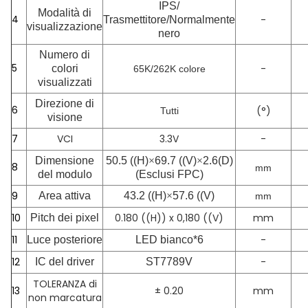
IPS/
Modalità di
4
-
Trasmettitore/Normalmente
visualizzazione
nero
Numero di
5
-
colori
65K/262K colore
visualizzati
Direzione di
6
(°)
Tutti
visione
7
VCI
3.3V
-
Dimensione
50.5 ((H)
×
69.7 ((V)
×
2.6(D)
8
mm
del modulo
(Esclusi FPC)
9
Area attiva
43.2 ((H)
×
57.6 ((V)
mm
10
0.180 ((H)) x 0,180 ((V)
mm
Pitch dei pixel
11
-
Luce posteriore
LED bianco*6
12
-
IC del driver
ST7789V
TOLERANZA di
13
± 0.20
mm
non marcatura