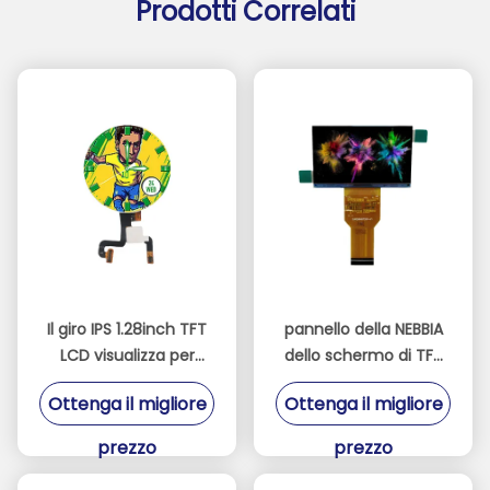
Prodotti Correlati
Il giro IPS 1.28inch TFT
pannello della NEBBIA
LCD visualizza per
dello schermo di TFT
l'attrezzatura medica
LCD del proiettore di
Ottenga il migliore
Ottenga il migliore
dall'orologio
2.69inch 1280 * 720
nessuna lampadina
prezzo
prezzo