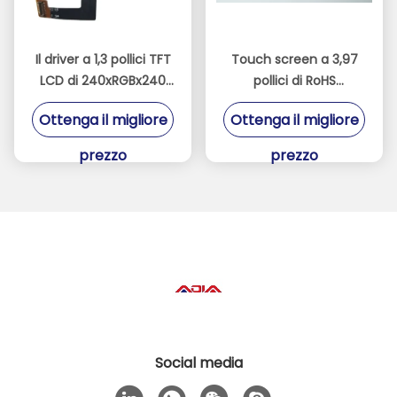
Il driver a 1,3 pollici TFT
Touch screen a 3,97
LCD di 240xRGBx240
pollici di RoHS
ST7789V visualizza
480X800 Mipi Dsi con
Ottenga il migliore
Ottenga il migliore
bianco 8 LED
prezzo
prezzo
Social media