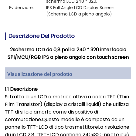
schermo LCD 240 * 320
, 
Evidenziare:
IPS Full Angle LCD Display Screen 
(Schermo LCD a pieno angolo)
Descrizione Del Prodotto
2schermo LCD da 0,8 pollici 240 * 320 interfaccia
SPI/MCU/RGB IPS a pieno angolo con touch screen
Visualizzazione del prodotto
1.1 Descrizione
Si tratta di un LCD a matrice attiva a colori TFT (Thin
Film Transistor) (display a cristalli liquidi) che utilizza
TFT di silicio amorfo come dispositivo di
commutazione.Questo modello è composto da un
pannello TFT-LCD di tipo trasmettitoreLa risoluzione
di un LCD 2.8 ′′TFT-LCD contiene 240x320 pixel e può