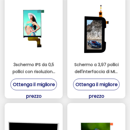
3schermo IPS da 0,5
Schermo a 3,97 pollici
pollici con risoluzione
dell'interfaccia di MIPI
ad alta definizione di
delle esposizioni 480 *
Ottenga il migliore
Ottenga il migliore
320 * 480 interfaccia
800 di IPS TFT LCD
schermo di
prezzo
prezzo
visualizzazione di
terminale di controllo
industriale a porta
parallela 8080