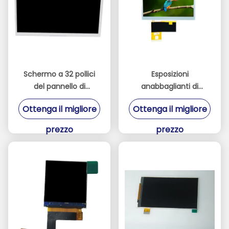
Schermo a 32 pollici
Esposizioni
del pannello di
anabbaglianti di
risoluzione dei moduli
480*272 TFT LCD per
Ottenga il migliore
Ottenga il migliore
2K di TFT LCD
la console del gioco o
dell'interfaccia di LVDS
di industriale
prezzo
prezzo