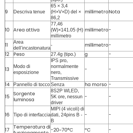
65 × 3,4
9
millimetro
Nota
Descriva tenue
(H×V×D) del ×
86,2
77,46
10
Area attiva
millimetro
-
(W)×141.05 (H)
millimetro
Area
11
millimetro
-
-
dell'incastonatura
12
Peso
g
-
27.4g (tipo.)
IPS pro,
Modo di
normalmente
13
-
-
esposizione
nero,
Transmissive
14
ha morso
-
Pannello di tocco
Senza
8S2P WLED,
Sorgente
15
-
-
5K ore, nessun
luminosa
driver
MIPI (4 vicoli) di
16
-
-
Tipo di interfaccia
dati, 24pins B -
B
Temperatura di
17
-20~70°C
ºC
-
funzionamento