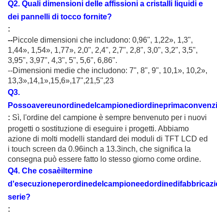
Q
2
.
Quali dimensioni delle affissioni a cristalli liquidi e
dei pannelli di tocco fornite
?
:
--
Piccole dimensioni che includono: 0,96"
, 1,22
»
, 1,3",
1,44
»
, 1,54
»
, 1,77
»
, 2,0", 2,4", 2,7", 2,8", 3,0", 3,2", 3,5",
3,95", 3,97", 4,3", 5", 5,6", 6,86".
--Dimensioni medie che includono: 7", 8", 9", 10,1
»
, 10,2
»
,
13,3
»,14,1»,15,6»,17",21,5",23
Q
3
.
Possoavereunordinedelcampionediordineprimaconvenz
:
Sì, l'ordine del campione è sempre benvenuto per i nuovi
progetti o sostituzione di eseguire i progetti. Abbiamo
azione di molti modelli standard dei moduli di TFT LCD ed
i touch screen da 0.96inch a 13.3inch, che significa la
consegna può essere fatto lo stesso giorno come ordine.
Q
4
. Che cosaèiltermine
d'esecuzioneperordinedelcampioneedordinedifabbricazi
serie?
: