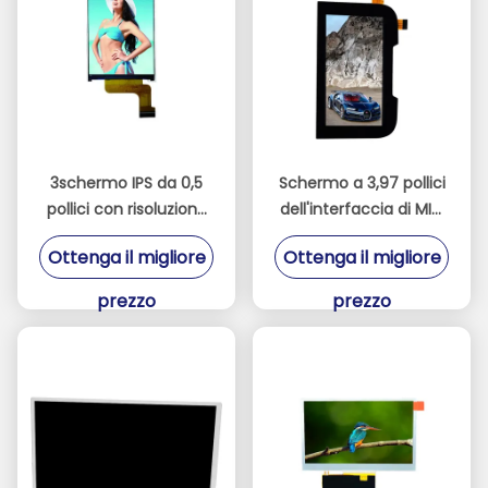
3schermo IPS da 0,5
Schermo a 3,97 pollici
pollici con risoluzione
dell'interfaccia di MIPI
ad alta definizione di
delle esposizioni 480 *
Ottenga il migliore
Ottenga il migliore
320 * 480 interfaccia
800 di IPS TFT LCD
schermo di
prezzo
prezzo
visualizzazione di
terminale di controllo
industriale a porta
parallela 8080