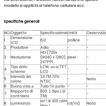
modello si applichi al telefono cellulare ecc.
Specifiche generali
NO.
Oggetto
Specificazione
Unità
Osservazi
Dimensione
1
6,0
pollice
-
LCD
2
Adia
-
-
Produttore
HD (720x
3
Risoluzione
(RGB) x 1280),
pixel
-
247PPI
Tipo dello
LCM, un-si TFT
4
-
-
schermo
LCD
Intensità del
16.7M 70%
5
-
Nota
colore
NTSC
6
-
-
Buona vista a
Tutto l'in punto
Rapporto di
800: 1 (tipo.) (il
7
-
-
contrasto
TM)
un ² di 400 cd/m
8
Luminanza
cd/m2
Nota
(tipo.)