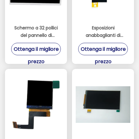
Schermo a 32 pollici
Esposizioni
del pannello di
anabbaglianti di
risoluzione dei moduli
480*272 TFT LCD per
Ottenga il migliore
Ottenga il migliore
2K di TFT LCD
la console del gioco o
dell'interfaccia di LVDS
di industriale
prezzo
prezzo