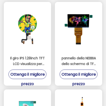
Il giro IPS 1.28inch TFT
pannello della NEBBIA
LCD visualizza per
dello schermo di TFT
l'attrezzatura medica
LCD del proiettore di
Ottenga il migliore
Ottenga il migliore
dall'orologio
2.69inch 1280 * 720
nessuna lampadina
prezzo
prezzo