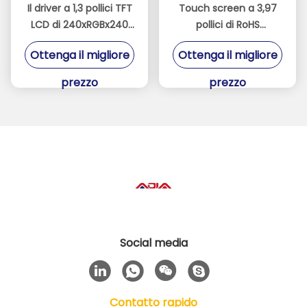
Il driver a 1,3 pollici TFT
Touch screen a 3,97
LCD di 240xRGBx240
pollici di RoHS
ST7789V visualizza
480X800 Mipi Dsi con
Ottenga il migliore
Ottenga il migliore
bianco 8 LED
prezzo
prezzo
Social media
Contatto rapido