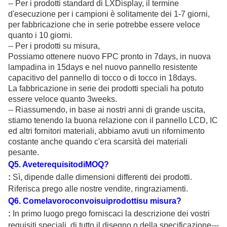
-- Per i prodotti standard di LXDisplay, il termine
d'esecuzione per i campioni è solitamente dei 1-7 giorni,
per fabbricazione che in serie potrebbe essere veloce
quanto i 10 giorni.
-- Per i prodotti su misura,
Possiamo ottenere nuovo FPC pronto in 7days, in nuova
lampadina in 15days e nel nuovo pannello resistente
capacitivo del pannello di tocco o di tocco in 18days.
La fabbricazione in serie dei prodotti speciali ha potuto
essere veloce quanto 3weeks.
-- Riassumendo, in base ai nostri anni di grande uscita,
stiamo tenendo la buona relazione con il pannello LCD, IC
ed altri fornitori materiali, abbiamo avuti un rifornimento
costante anche quando c'era scarsità dei materiali
pesante.
Q
5
. AveterequisitodiMOQ?
:
Sì, dipende dalle dimensioni differenti dei prodotti.
Riferisca prego alle nostre vendite, ringraziamenti.
Q
6
. Comelavoroconvoisuiprodottisu misura?
:
In primo luogo prego forniscaci la descrizione dei vostri
requisiti speciali, di tutto il disegno o della specificazione---