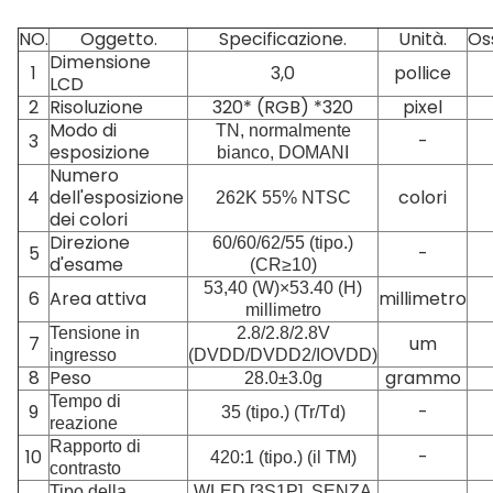
NO.
Oggetto.
Specificazione.
Unità.
Os
Dimensione
1
3,0
pollice
LCD
2
Risoluzione
320* (RGB) *320
pixel
Modo di
TN, normalmente
3
-
esposizione
bianco, DOMANI
Numero
4
dell'esposizione
colori
262K 55% NTSC
dei colori
Direzione
60/60/62/55 (tipo.)
5
-
d'esame
(CR≥10)
53,40 (W)×53.40 (H)
6
Area attiva
millimetro
millimetro
Tensione in
2.8/2.8/2.8V
7
um
ingresso
(DVDD/DVDD2/IOVDD)
8
Peso
grammo
28.0±3.0g
Tempo di
9
-
35 (tipo.) (Tr/Td)
reazione
Rapporto di
10
-
420:1 (tipo.) (il TM)
contrasto
Tipo della
WLED [3S1P], SENZA