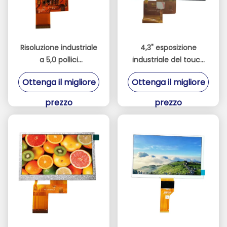
Risoluzione industriale
4,3" esposizione
a 5,0 pollici
industriale del touch
dell'interfaccia
screen 500cd/M2 con
Ottenga il migliore
Ottenga il migliore
800x480 di Chimei
ST7262E43 IC
Innolux TFT LCD 40pin
prezzo
prezzo
RGB