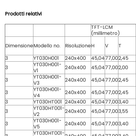
Prodotti relativi
TFT-LCM
(millimetro)
Dimensione
Modello no.
Risoluzione
H
V
T
3
YT030H001
240x400
45,04
77,00
2,45
YT030H001-
3
240x400
45,04
77,00
2,00
V1
YT030H001-
3
240x400
45,04
77,00
2,45
V3
YT030H001-
3
240x400
45,04
77,00
2,45
V4
3
YT030HT001
240x400
45,04
77,00
3,40
YT030HT001-
3
240x400
45,04
77,00
3,55
V2
YT030H001-
3
240x400
45,04
77,00
3,40
V5
YT030HT001-