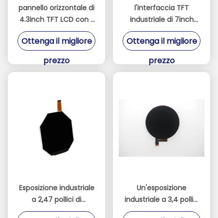
pannello orizzontale di
l'interfaccia TFT
4.3inch TFT LCD con il
industriale di 7inch
touch screen
LVDS visualizza con il
Ottenga il migliore
Ottenga il migliore
capacitivo resistente
touch screen
capacitivo
prezzo
prezzo
Esposizione industriale
Un'esposizione
a 2,47 pollici di
industriale a 3,4 pollici
480x480 TFT con il
di 39 Pin TFT con i