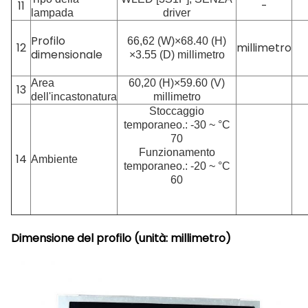
11
-
lampada
driver
Profilo
66,62 (W)×68.40 (H)
12
millimetro
dimensionale
×3.55 (D) millimetro
Area
60,20 (H)×59.60 (V)
13
dell'incastonatura
millimetro
Stoccaggio
temporaneo.: -30 ~ °C
70
Funzionamento
14
Ambiente
temporaneo.: -20 ~ °C
60
Dimensione del profilo (unità: millimetro)