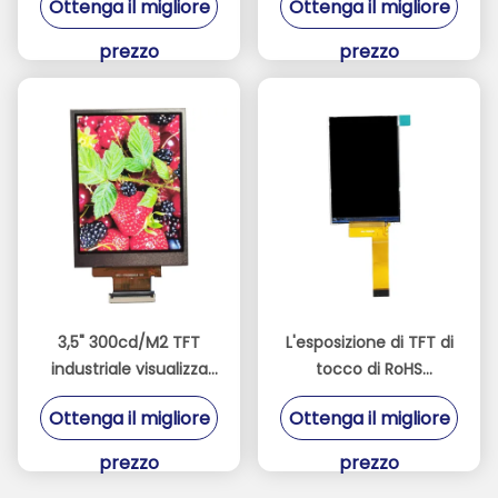
Ottenga il migliore
Ottenga il migliore
driver di HX8379C
punti 800x800
prezzo
prezzo
3,5" 300cd/M2 TFT
L'esposizione di TFT di
industriale visualizza
tocco di RoHS
l'interfaccia di RGB di
320x480, Mipi collega
Ottenga il migliore
Ottenga il migliore
18 bit per il dispositivo
l'esposizione
di posizione
industriale di tocco
prezzo
prezzo