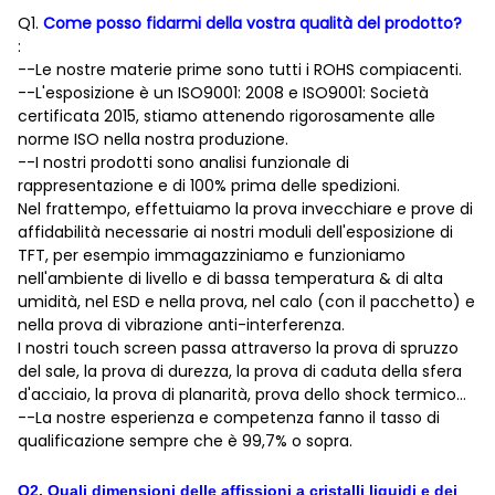
Q1.
Come posso fidarmi della vostra qualità del prodotto?
:
--Le nostre materie prime sono tutti i ROHS compiacenti.
--L'esposizione è un ISO9001: 2008 e ISO9001: Società
certificata 2015, stiamo attenendo rigorosamente alle
norme ISO nella nostra produzione.
--I nostri prodotti sono analisi funzionale di
rappresentazione e di 100% prima delle spedizioni.
Nel frattempo, effettuiamo la prova invecchiare e prove di
affidabilità necessarie ai nostri moduli dell'esposizione di
TFT, per esempio immagazziniamo e funzioniamo
nell'ambiente di livello e di bassa temperatura & di alta
umidità, nel ESD e nella prova, nel calo (con il pacchetto) e
nella prova di vibrazione anti-interferenza.
I nostri touch screen passa attraverso la prova di spruzzo
del sale, la prova di durezza, la prova di caduta della sfera
d'acciaio, la prova di planarità, prova dello shock termico…
--La nostre esperienza e competenza fanno il tasso di
qualificazione sempre che è 99,7% o sopra.
Q
2
.
Quali dimensioni delle affissioni a cristalli liquidi e dei