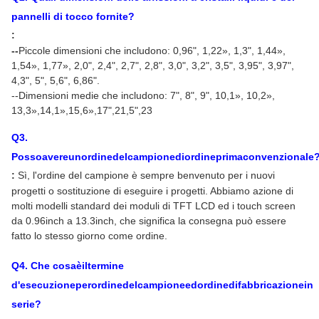
pannelli di tocco fornite
?
:
--
Piccole dimensioni che includono: 0,96"
, 1,22
»
, 1,3", 1,44
»
,
1,54
»
, 1,77
»
, 2,0", 2,4", 2,7", 2,8", 3,0", 3,2", 3,5", 3,95", 3,97",
4,3", 5", 5,6", 6,86".
--Dimensioni medie che includono: 7", 8", 9", 10,1
»
, 10,2
»
,
13,3
»,14,1»,15,6»,17",21,5",23
Q
3
.
Possoavereunordinedelcampionediordineprimaconvenzionale
:
Sì, l'ordine del campione è sempre benvenuto per i nuovi
progetti o sostituzione di eseguire i progetti. Abbiamo azione di
molti modelli standard dei moduli di TFT LCD ed i touch screen
da 0.96inch a 13.3inch, che significa la consegna può essere
fatto lo stesso giorno come ordine.
Q
4
. Che cosaèiltermine
d'esecuzioneperordinedelcampioneedordinedifabbricazionein
serie?