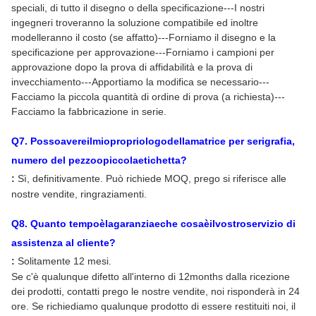
speciali, di tutto il disegno o della specificazione---I nostri
ingegneri troveranno la soluzione compatibile ed inoltre
modelleranno il costo (se affatto)---Forniamo il disegno e la
specificazione per approvazione---Forniamo i campioni per
approvazione dopo la prova di affidabilità e la prova di
invecchiamento---Apportiamo la modifica se necessario---
Facciamo la piccola quantità di ordine di prova (a richiesta)---
Facciamo la fabbricazione in serie.
Q
7
. Possoavereilmiopropriologodellamatrice per serigrafia,
numero del pezzoopiccolaetichetta?
:
Sì, definitivamente. Può richiede MOQ, prego si riferisce alle
nostre vendite, ringraziamenti.
Q
8
. Quanto tempoèlagaranziaeche cosaèilvostroservizio di
assistenza al cliente?
:
Solitamente 12 mesi.
Se c'è qualunque difetto all'interno di 12months dalla ricezione
dei prodotti, contatti prego le nostre vendite, noi risponderà in 24
ore. Se richiediamo qualunque prodotto di essere restituiti noi, il