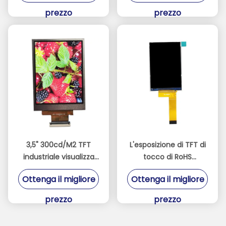
prezzo
prezzo
3,5" 300cd/M2 TFT
L'esposizione di TFT di
industriale visualizza
tocco di RoHS
l'interfaccia di RGB di
320x480, Mipi collega
Ottenga il migliore
Ottenga il migliore
18 bit per il dispositivo
l'esposizione
di posizione
industriale di tocco
prezzo
prezzo