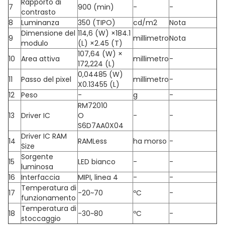
Rapporto di
7
900 (min)
-
-
contrasto
8
Luminanza
350 (TIPO)
cd/m2
Nota
Dimensione del
114,6 (W) ×184.1
9
millimetro
Nota
modulo
(L) ×2.45 (T)
107,64 (W) ×
10
Area attiva
millimetro
-
172,224 (L)
0,04485 (W)
11
Passo del pixel
millimetro
-
X0.13455 (L)
12
Peso
-
g
-
RM72010
13
Driver IC
O
-
-
S6D7AA0X04
Driver IC RAM
14
RAMLess
ha morso
-
Size
Sorgente
15
LED bianco
-
-
luminosa
16
Interfaccia
MIPI, linea 4
-
-
Temperatura di
17
-20~70
ºC
-
funzionamento
Temperatura di
18
-30~80
ºC
-
stoccaggio