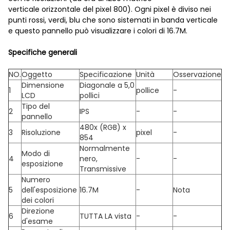
verticale orizzontale del pixel 800). Ogni pixel è diviso nei
punti rossi, verdi, blu che sono sistemati in banda verticale
e questo pannello può visualizzare i colori di 16.7M.
Specifiche generali
NO.
Oggetto
Specificazione
Unità
Osservazione
Dimensione
Diagonale a 5,0
1
pollice
-
LCD
pollici
Tipo del
2
IPS
-
-
pannello
480x (RGB) x
3
Risoluzione
pixel
-
854
Normalmente
Modo di
4
nero,
-
-
esposizione
Transmissive
Numero
5
dell'esposizione
16.7M
-
Nota
dei colori
Direzione
6
TUTTA LA vista
-
-
d'esame