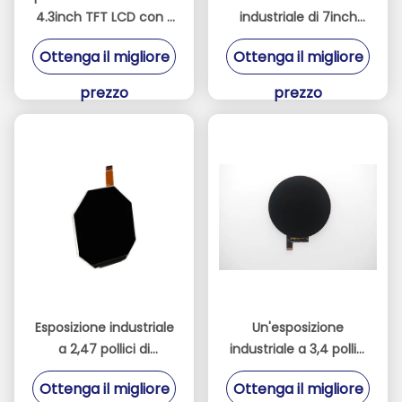
4.3inch TFT LCD con il
industriale di 7inch
touch screen
LVDS visualizza con il
Ottenga il migliore
Ottenga il migliore
capacitivo resistente
touch screen
capacitivo
prezzo
prezzo
Esposizione industriale
Un'esposizione
a 2,47 pollici di
industriale a 3,4 pollici
480x480 TFT con il
di 39 Pin TFT con i
Ottenga il migliore
Ottenga il migliore
driver di HX8379C
punti 800x800