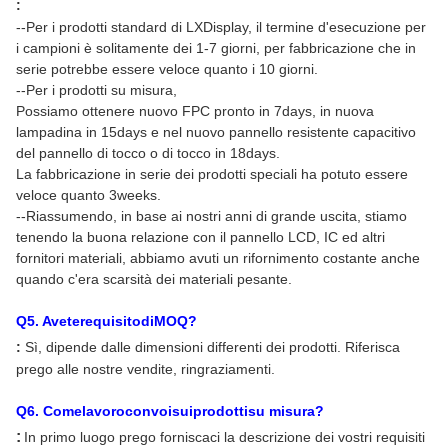
:
--Per i prodotti standard di LXDisplay, il termine d'esecuzione per
i campioni è solitamente dei 1-7 giorni, per fabbricazione che in
serie potrebbe essere veloce quanto i 10 giorni.
--Per i prodotti su misura,
Possiamo ottenere nuovo FPC pronto in 7days, in nuova
lampadina in 15days e nel nuovo pannello resistente capacitivo
del pannello di tocco o di tocco in 18days.
La fabbricazione in serie dei prodotti speciali ha potuto essere
veloce quanto 3weeks.
--Riassumendo, in base ai nostri anni di grande uscita, stiamo
tenendo la buona relazione con il pannello LCD, IC ed altri
fornitori materiali, abbiamo avuti un rifornimento costante anche
quando c'era scarsità dei materiali pesante.
Q
5
. AveterequisitodiMOQ?
:
Sì, dipende dalle dimensioni differenti dei prodotti. Riferisca
prego alle nostre vendite, ringraziamenti.
Q
6
. Comelavoroconvoisuiprodottisu misura?
:
In primo luogo prego forniscaci la descrizione dei vostri requisiti