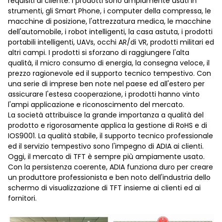
requisiti di cliente. I prodotti sono ampiamente usati in
strumenti, gli Smart Phone, i computer della compressa, le
macchine di posizione, l'attrezzatura medica, le macchine
dell'automobile, i robot intelligenti, la casa astuta, i prodotti
portabili intelligenti, UAVs, occhi AR/di VR, prodotti militari ed
altri campi. I prodotti si sforzano di raggiungere l'alta
qualità, il micro consumo di energia, la consegna veloce, il
prezzo ragionevole ed il supporto tecnico tempestivo. Con
una serie di imprese ben note nel paese ed all'estero per
assicurare l'estesa cooperazione, i prodotti hanno vinto
l'ampi applicazione e riconoscimento del mercato.
La società attribuisce la grande importanza a qualità del
prodotto e rigorosamente applica la gestione di RoHS e di
IOS9001. La qualità stabile, il supporto tecnico professionale
ed il servizio tempestivo sono l'impegno di ADIA ai clienti.
Oggi, il mercato di TFT è sempre più ampiamente usato.
Con la persistenza coerente, ADIA funziona duro per creare
un produttore professionista e ben noto dell'industria dello
schermo di visualizzazione di TFT insieme ai clienti ed ai
fornitori.