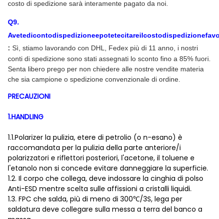
costo di spedizione sarà interamente pagato da noi.
Q
9
.
Avetedicontodispedizioneepotetecitareilcostodispedizionefav
:
Sì, stiamo lavorando con DHL, Fedex più di 11 anno, i nostri
conti di spedizione sono stati assegnati lo sconto fino a 85% fuori.
Senta libero prego per non chiedere alle nostre vendite materia
che sia campione o spedizione convenzionale di ordine.
PRECAUZIONI
1.HANDLING
1.1.Polarizer la pulizia, etere di petrolio (o n-esano) è
raccomandata per la pulizia della parte anteriore/i
polarizzatori e riflettori posteriori, l'acetone, il toluene e
l'etanolo non si concede evitare danneggiare la superficie.
1.2. Il corpo che collega, deve indossare la cinghia di polso
Anti-ESD mentre scelta sulle affissioni a cristalli liquidi.
1.3. FPC che salda, più di meno di 300℃/3S, lega per
saldatura deve collegare sulla messa a terra del banco a