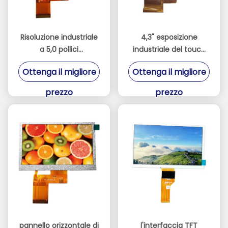
Risoluzione industriale
4,3" esposizione
a 5,0 pollici
industriale del touch
dell'interfaccia
screen 500cd/M2 con
Ottenga il migliore
Ottenga il migliore
800x480 di Chimei
ST7262E43 IC
Innolux TFT LCD 40pin
prezzo
prezzo
RGB
pannello orizzontale di
l'interfaccia TFT