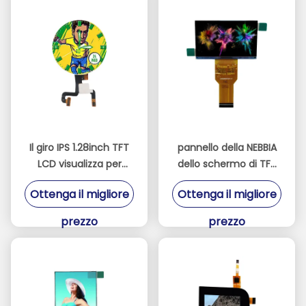
Il giro IPS 1.28inch TFT
pannello della NEBBIA
LCD visualizza per
dello schermo di TFT
l'attrezzatura medica
LCD del proiettore di
Ottenga il migliore
Ottenga il migliore
dall'orologio
2.69inch 1280 * 720
nessuna lampadina
prezzo
prezzo