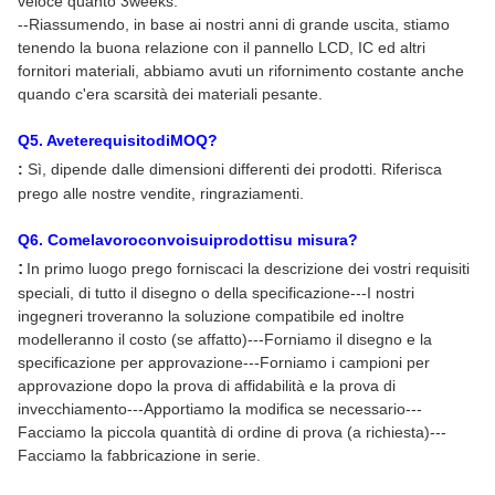
veloce quanto 3weeks.
--Riassumendo, in base ai nostri anni di grande uscita, stiamo
tenendo la buona relazione con il pannello LCD, IC ed altri
fornitori materiali, abbiamo avuti un rifornimento costante anche
quando c'era scarsità dei materiali pesante.
Q
5
. AveterequisitodiMOQ?
:
Sì, dipende dalle dimensioni differenti dei prodotti. Riferisca
prego alle nostre vendite, ringraziamenti.
Q
6
. Comelavoroconvoisuiprodottisu misura?
:
In primo luogo prego forniscaci la descrizione dei vostri requisiti
speciali, di tutto il disegno o della specificazione---I nostri
ingegneri troveranno la soluzione compatibile ed inoltre
modelleranno il costo (se affatto)---Forniamo il disegno e la
specificazione per approvazione---Forniamo i campioni per
approvazione dopo la prova di affidabilità e la prova di
invecchiamento---Apportiamo la modifica se necessario---
Facciamo la piccola quantità di ordine di prova (a richiesta)---
Facciamo la fabbricazione in serie.