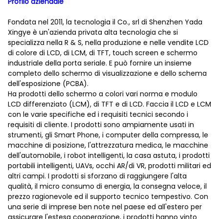
Profilo aziendale
Fondata nel 2011, la tecnologia il Co., srl di Shenzhen Yada
Xingye è un'azienda privata alta tecnologia che si
specializza nella R & S, nella produzione e nelle vendite LCD
di colore di LCD, di LCM, di TFT, touch screen e schermo
industriale della porta seriale. E può fornire un insieme
completo dello schermo di visualizzazione e dello schema
dell'esposizione (PCBA).
Ha prodotti dello schermo a colori vari norma e modulo
LCD differenziato (LCM), di TFT e di LCD. Faccia il LCD e LCM
con le varie specifiche ed i requisiti tecnici secondo i
requisiti di cliente. I prodotti sono ampiamente usati in
strumenti, gli Smart Phone, i computer della compressa, le
macchine di posizione, l'attrezzatura medica, le macchine
dell'automobile, i robot intelligenti, la casa astuta, i prodotti
portabili intelligenti, UAVs, occhi AR/di VR, prodotti militari ed
altri campi. I prodotti si sforzano di raggiungere l'alta
qualità, il micro consumo di energia, la consegna veloce, il
prezzo ragionevole ed il supporto tecnico tempestivo. Con
una serie di imprese ben note nel paese ed all'estero per
assicurare l'estesa cooperazione, i prodotti hanno vinto