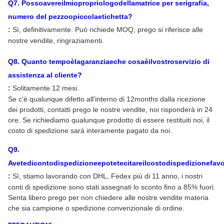
Q
7
. Possoavereilmiopropriologodellamatrice per serigrafia,
numero del pezzoopiccolaetichetta?
:
Sì, definitivamente. Può richiede MOQ, prego si riferisce alle
nostre vendite, ringraziamenti.
Q
8
. Quanto tempoèlagaranziaeche cosaèilvostroservizio di
assistenza al cliente?
:
Solitamente 12 mesi.
Se c'è qualunque difetto all'interno di 12months dalla ricezione
dei prodotti, contatti prego le nostre vendite, noi risponderà in 24
ore. Se richiediamo qualunque prodotto di essere restituiti noi, il
costo di spedizione sarà interamente pagato da noi.
Q
9
.
Avetedicontodispedizioneepotetecitareilcostodispedizionefav
:
Sì, stiamo lavorando con DHL, Fedex più di 11 anno, i nostri
conti di spedizione sono stati assegnati lo sconto fino a 85% fuori.
Senta libero prego per non chiedere alle nostre vendite materia
che sia campione o spedizione convenzionale di ordine.