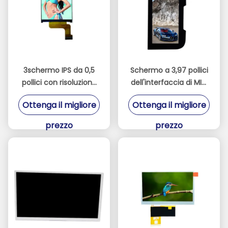
3schermo IPS da 0,5
Schermo a 3,97 pollici
pollici con risoluzione
dell'interfaccia di MIPI
ad alta definizione di
delle esposizioni 480 *
Ottenga il migliore
Ottenga il migliore
320 * 480 interfaccia
800 di IPS TFT LCD
schermo di
prezzo
prezzo
visualizzazione di
terminale di controllo
industriale a porta
parallela 8080