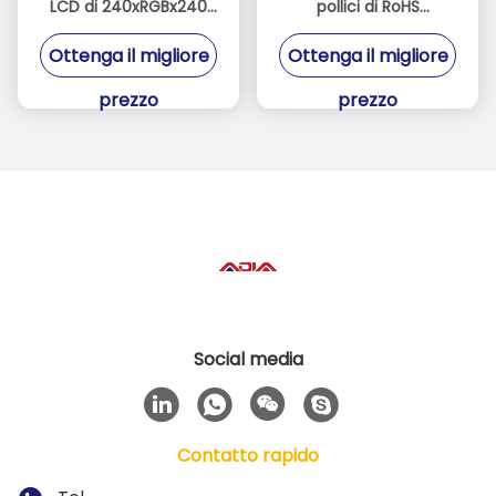
LCD di 240xRGBx240
pollici di RoHS
ST7789V visualizza
480X800 Mipi Dsi con
Ottenga il migliore
Ottenga il migliore
bianco 8 LED
prezzo
prezzo
Social media
Contatto rapido