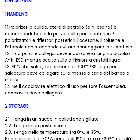
PRECAUZIONI
1.HANDLING
1.1.Polarizer la pulizia, etere di petrolio (o n-esano) è
raccomandata per la pulizia della parte anteriore/i
polarizzatori e riflettori posteriori, l'acetone, il toluene e
l'etanolo non si concede evitare danneggiare la superficie.
1.2. Il corpo che collega, deve indossare la cinghia di polso
Anti-ESD mentre scelta sulle affissioni a cristalli liquidi.
1.3. FPC che salda, più di meno di 300℃/3S, lega per
saldatura deve collegare sulla messa a terra del banco a
massa.
1.4. Se il cacciavite elettrico di uso per fare l'assemblea,
cacciavite deve collegare.
2.STORAGE
2.1. Tenga in un sacco in polietilene sigillato.
2.2. Tenga in un posto scuro.
2.3. Tenga nella temperatura fra 0°C e 35°C.
Non permesso a 70°C per più di 160 ore, o a -20°C per più