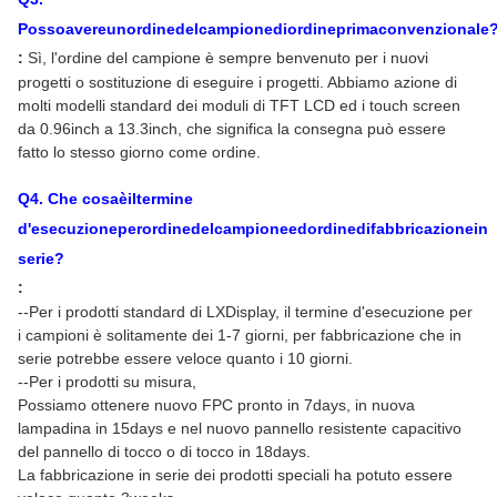
Possoavereunordinedelcampionediordineprimaconvenzionale
:
Sì, l'ordine del campione è sempre benvenuto per i nuovi
progetti o sostituzione di eseguire i progetti. Abbiamo azione di
molti modelli standard dei moduli di TFT LCD ed i touch screen
da 0.96inch a 13.3inch, che significa la consegna può essere
fatto lo stesso giorno come ordine.
Q
4
. Che cosaèiltermine
d'esecuzioneperordinedelcampioneedordinedifabbricazionein
serie?
:
--Per i prodotti standard di LXDisplay, il termine d'esecuzione per
i campioni è solitamente dei 1-7 giorni, per fabbricazione che in
serie potrebbe essere veloce quanto i 10 giorni.
--Per i prodotti su misura,
Possiamo ottenere nuovo FPC pronto in 7days, in nuova
lampadina in 15days e nel nuovo pannello resistente capacitivo
del pannello di tocco o di tocco in 18days.
La fabbricazione in serie dei prodotti speciali ha potuto essere