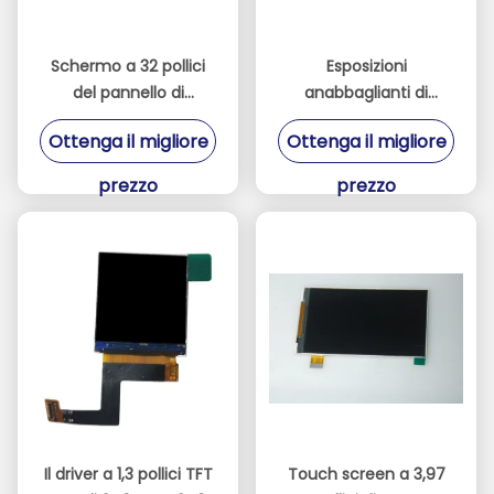
Schermo a 32 pollici
Esposizioni
del pannello di
anabbaglianti di
risoluzione dei moduli
480*272 TFT LCD per
Ottenga il migliore
Ottenga il migliore
2K di TFT LCD
la console del gioco o
dell'interfaccia di LVDS
di industriale
prezzo
prezzo
Il driver a 1,3 pollici TFT
Touch screen a 3,97