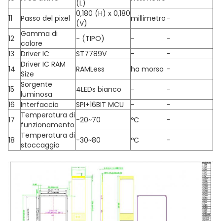
(L)
0,180 (H) x 0,180
11
Passo del pixel
millimetro
-
(V)
Gamma di
12
- (TIPO)
-
-
colore
13
Driver IC
ST7789V
-
-
Driver IC RAM
14
RAMLess
ha morso
-
Size
Sorgente
15
4LEDs bianco
-
-
luminosa
16
Interfaccia
SPI+16BIT MCU
-
-
Temperatura di
17
-20~70
ºC
-
funzionamento
Temperatura di
18
-30~80
ºC
-
stoccaggio