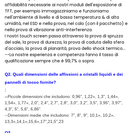
affidabilità necessarie ai nostri moduli dell'esposizione di
TFT, per esempio immagazziniamo e funzioniamo
nell'ambiente di livello e di bassa temperatura & di alta
umidità, nel ESD e nella prova, nel calo (con il pacchetto) e
nella prova di vibrazione anti-interferenza.
I nostri touch screen passa attraverso la prova di spruzzo
del sale, la prova di durezza, la prova di caduta della sfera
d'acciaio, la prova di planarità, prova dello shock termico…
--La nostre esperienza e competenza fanno il tasso di
qualificazione sempre che è 99,7% o sopra.
Q
2
.
Quali dimensioni delle affissioni a cristalli liquidi e dei
pannelli di tocco fornite
?
:
--
Piccole dimensioni che includono: 0,96"
, 1,22
»
, 1,3", 1,44
»
,
1,54
»
, 1,77
»
, 2,0", 2,4", 2,7", 2,8", 3,0", 3,2", 3,5", 3,95", 3,97",
4,3", 5", 5,6", 6,86".
--Dimensioni medie che includono: 7", 8", 9", 10,1
»
, 10,2
»
,
13,3
»,14,1»,15,6»,17",21,5",23
Q
3
.