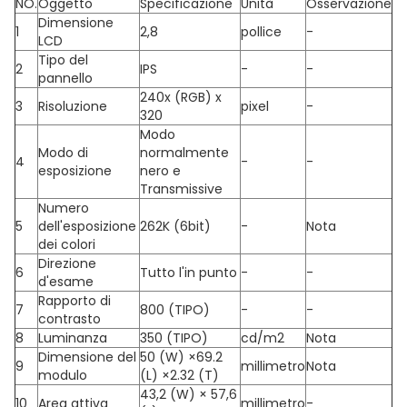
NO.
Oggetto
Specificazione
Unità
Osservazione
Dimensione
1
2,8
pollice
-
LCD
Tipo del
2
IPS
-
-
pannello
240x (RGB) x
3
Risoluzione
pixel
-
320
Modo
Modo di
normalmente
4
-
-
esposizione
nero e
Transmissive
Numero
5
dell'esposizione
262K (6bit)
-
Nota
dei colori
Direzione
6
Tutto l'in punto
-
-
d'esame
Rapporto di
7
800 (TIPO)
-
-
contrasto
8
Luminanza
350 (TIPO)
cd/m2
Nota
Dimensione del
50 (W) ×69.2
9
millimetro
Nota
modulo
(L) ×2.32 (T)
43,2 (W) × 57,6
10
Area attiva
millimetro
-