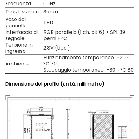
Frequenza
60Hz
Touch screen
Senza
Peso del
TBD
pannello
Interfaccia di
RGB parallelo (1 ch, bit 6) + SPI, 39
segnale
perni FPC
Tensione in
2.8V (tipo.)
ingresso
Funzionamento temporaneo.: -20 ~
Ambiente
°C 70
Stoccaggio temporaneo.: -30 ~ °C 80
Dimensione del profilo (unità: millimetro)