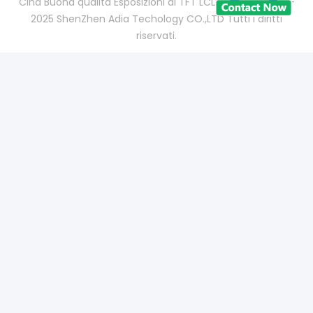
Cina Buona qualità Esposizioni di TFT LCD Fornitore. 2021-
2025 ShenZhen Adia Techology CO.,LTD Tutti i diritti
riservati.