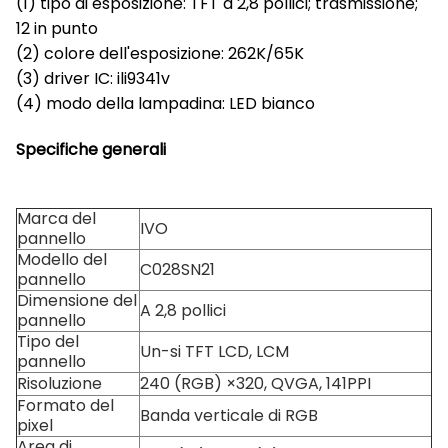
(1) tipo di esposizione: TFT a 2,8 pollici; trasmissione;
12 in punto
(2) colore dell'esposizione: 262K/65K
(3) driver IC: ili9341v
(4) modo della lampadina: LED bianco
Specifiche generali
Marca del
IVO
pannello
Modello del
C028SN21
pannello
Dimensione del
A 2,8 pollici
pannello
Tipo del
Un-si TFT LCD, LCM
pannello
Risoluzione
240 (RGB) ×320, QVGA, 141PPI
Formato del
Banda verticale di RGB
pixel
Area di