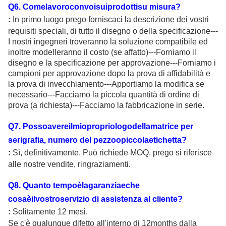
Q
6
. Comelavoroconvoisuiprodottisu misura?
:
In primo luogo prego forniscaci la descrizione dei vostri
requisiti speciali, di tutto il disegno o della specificazione---
I nostri ingegneri troveranno la soluzione compatibile ed
inoltre modelleranno il costo (se affatto)---Forniamo il
disegno e la specificazione per approvazione---Forniamo i
campioni per approvazione dopo la prova di affidabilità e
la prova di invecchiamento---Apportiamo la modifica se
necessario---Facciamo la piccola quantità di ordine di
prova (a richiesta)---Facciamo la fabbricazione in serie.
Q
7
. Possoavereilmiopropriologodellamatrice per
serigrafia, numero del pezzoopiccolaetichetta?
:
Sì, definitivamente. Può richiede MOQ, prego si riferisce
alle nostre vendite, ringraziamenti.
Q
8
. Quanto tempoèlagaranziaeche
cosaèilvostroservizio di assistenza al cliente?
:
Solitamente 12 mesi.
Se c'è qualunque difetto all'interno di 12months dalla