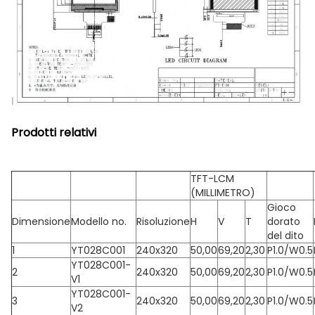
Prodotti relativi
TFT-LCM
(MILLIMETRO)
Gioco
Dimensione
Modello no.
Risoluzione
H
V
T
dorato
del dito
1
YT028C001
240x320
50,00
69,20
2,30
P1.0/W0.5
YT028C001-
2
240x320
50,00
69,20
2,30
P1.0/W0.5
V1
YT028C001-
3
240x320
50,00
69,20
2,30
P1.0/W0.5
V2