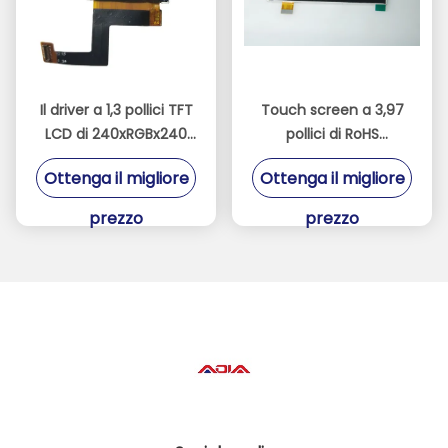
Il driver a 1,3 pollici TFT
Touch screen a 3,97
LCD di 240xRGBx240
pollici di RoHS
ST7789V visualizza
480X800 Mipi Dsi con
Ottenga il migliore
Ottenga il migliore
bianco 8 LED
prezzo
prezzo