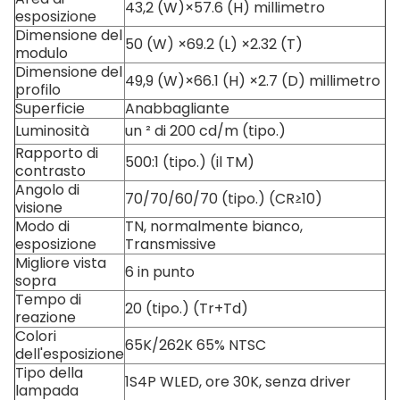
43,2 (W)×57.6 (H) millimetro
esposizione
Dimensione del
50 (W) ×69.2 (L) ×2.32 (T)
modulo
Dimensione del
49,9 (W)×66.1 (H) ×2.7 (D) millimetro
profilo
Superficie
Anabbagliante
Luminosità
un ² di 200 cd/m (tipo.)
Rapporto di
500:1 (tipo.) (il TM)
contrasto
Angolo di
70/70/60/70 (tipo.) (CR≥10)
visione
Modo di
TN, normalmente bianco,
esposizione
Transmissive
Migliore vista
6 in punto
sopra
Tempo di
20 (tipo.) (Tr+Td)
reazione
Colori
65K/262K 65% NTSC
dell'esposizione
Tipo della
1S4P WLED, ore 30K, senza driver
lampada