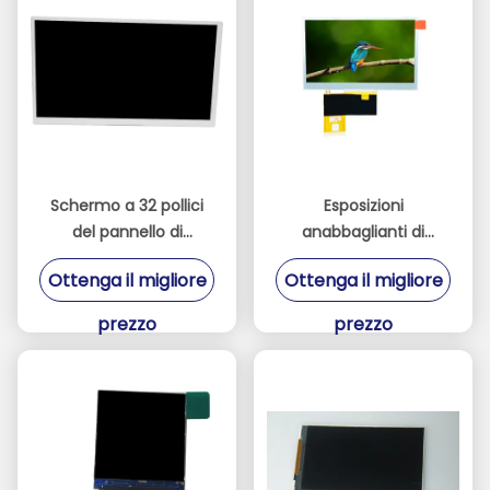
parallela 8080
Schermo a 32 pollici
Esposizioni
del pannello di
anabbaglianti di
risoluzione dei moduli
480*272 TFT LCD per
Ottenga il migliore
Ottenga il migliore
2K di TFT LCD
la console del gioco o
dell'interfaccia di LVDS
di industriale
prezzo
prezzo