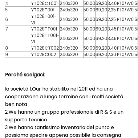
4
YT028CT001
240x320
50,00
69,20
3,40
P1.0/W0.5
5
YT028T001
240x320
50,00
69,20
2,25
P1.0/W0.5
YT028T001-
6
240x320
50,00
69,20
2,25
P1.0/W0.5
V1
7
YT028TT001
240x320
50,00
69,20
3,45
P1.0/W0.5
YT028TT001-
240x320
50,00
69,20
3,45
P1.0/W0.5
V1
8
YT028CT002
240x320
50,00
69,20
3,40
P1.0/W0.5
9
YT028C002
240x320
50,00
69,20
2,30
P1.0/W0.5
Perché scelgaci:
la società 1.Our ha stabilito nel 2011 ed ha una
cooperazione a lungo termine con i molti società
ben nota
2.We hanno un gruppo professionale di R & S e un
supporto tecnico
3.We hanno tantissimo inventario del punto e
possiamo spedire appena possibile la consegna