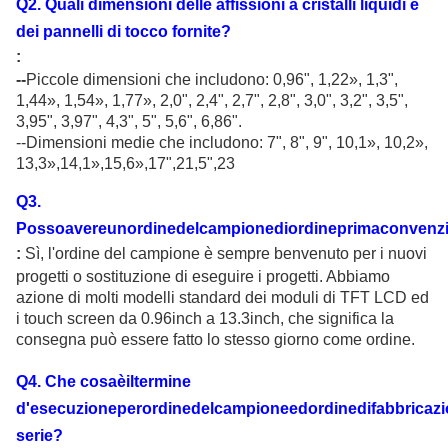
Q
2
.
Quali dimensioni delle affissioni a cristalli liquidi e
dei pannelli di tocco fornite
?
:
--
Piccole dimensioni che includono: 0,96"
, 1,22
»
, 1,3",
1,44
»
, 1,54
»
, 1,77
»
, 2,0", 2,4", 2,7", 2,8", 3,0", 3,2", 3,5",
3,95", 3,97", 4,3", 5", 5,6", 6,86".
--Dimensioni medie che includono: 7", 8", 9", 10,1
»
, 10,2
»
,
13,3
»,14,1»,15,6»,17",21,5",23
Q
3
.
Possoavereunordinedelcampionediordineprimaconvenz
:
Sì, l'ordine del campione è sempre benvenuto per i nuovi
progetti o sostituzione di eseguire i progetti. Abbiamo
azione di molti modelli standard dei moduli di TFT LCD ed
i touch screen da 0.96inch a 13.3inch, che significa la
consegna può essere fatto lo stesso giorno come ordine.
Q
4
. Che cosaèiltermine
d'esecuzioneperordinedelcampioneedordinedifabbricazi
serie?