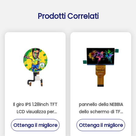
Prodotti Correlati
Il giro IPS 1.28inch TFT
pannello della NEBBIA
LCD visualizza per
dello schermo di TFT
l'attrezzatura medica
LCD del proiettore di
Ottenga il migliore
Ottenga il migliore
dall'orologio
2.69inch 1280 * 720
nessuna lampadina