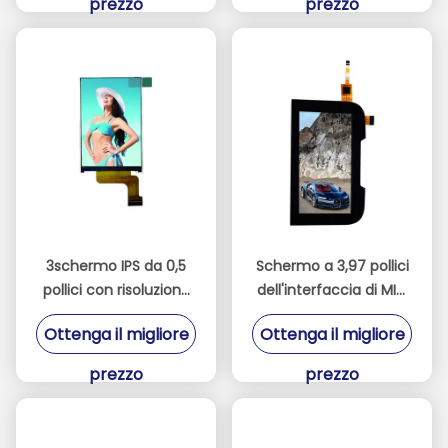
prezzo
prezzo
3schermo IPS da 0,5
Schermo a 3,97 pollici
pollici con risoluzione
dell'interfaccia di MIPI
ad alta definizione di
delle esposizioni 480 *
Ottenga il migliore
Ottenga il migliore
320 * 480 interfaccia
800 di IPS TFT LCD
schermo di
prezzo
prezzo
visualizzazione di
terminale di controllo
industriale a porta