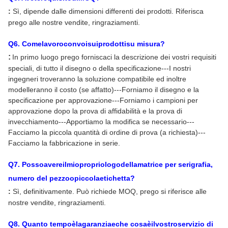
:
Sì, dipende dalle dimensioni differenti dei prodotti. Riferisca
prego alle nostre vendite, ringraziamenti.
Q
6
. Comelavoroconvoisuiprodottisu misura?
:
In primo luogo prego forniscaci la descrizione dei vostri requisiti
speciali, di tutto il disegno o della specificazione---I nostri
ingegneri troveranno la soluzione compatibile ed inoltre
modelleranno il costo (se affatto)---Forniamo il disegno e la
specificazione per approvazione---Forniamo i campioni per
approvazione dopo la prova di affidabilità e la prova di
invecchiamento---Apportiamo la modifica se necessario---
Facciamo la piccola quantità di ordine di prova (a richiesta)---
Facciamo la fabbricazione in serie.
Q
7
. Possoavereilmiopropriologodellamatrice per serigrafia,
numero del pezzoopiccolaetichetta?
:
Sì, definitivamente. Può richiede MOQ, prego si riferisce alle
nostre vendite, ringraziamenti.
Q
8
. Quanto tempoèlagaranziaeche cosaèilvostroservizio di