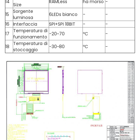
14
RAMLess
ha morso
-
Size
Sorgente
15
6LEDs bianco
-
-
luminosa
16
Interfaccia
SPI+SPI 18BIT
-
-
Temperatura di
17
-20~70
ºC
-
funzionamento
Temperatura di
18
-30~80
ºC
-
stoccaggio