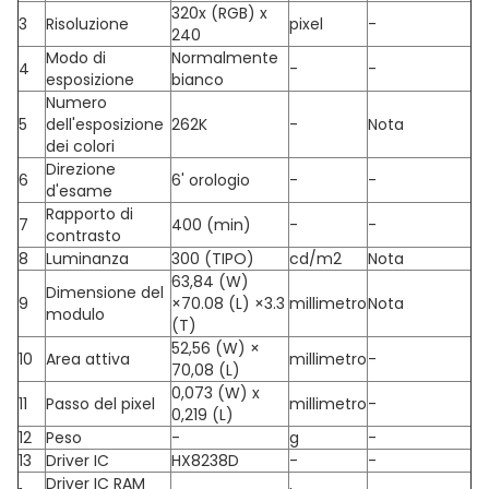
320x (RGB) x
3
Risoluzione
pixel
-
240
Modo di
Normalmente
4
-
-
esposizione
bianco
Numero
5
dell'esposizione
262K
-
Nota
dei colori
Direzione
6
6' orologio
-
-
d'esame
Rapporto di
7
400 (min)
-
-
contrasto
8
Luminanza
300 (TIPO)
cd/m2
Nota
63,84 (W)
Dimensione del
9
×70.08 (L) ×3.3
millimetro
Nota
modulo
(T)
52,56 (W) ×
10
Area attiva
millimetro
-
70,08 (L)
0,073 (W) x
11
Passo del pixel
millimetro
-
0,219 (L)
12
Peso
-
g
-
13
Driver IC
HX8238D
-
-
Driver IC RAM