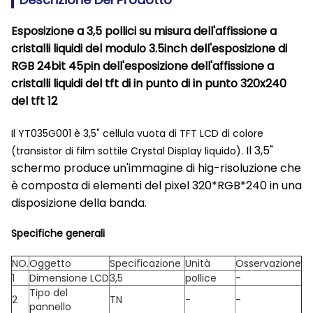
Esposizione a 3,5 pollici su misura dell'affissione a
cristalli liquidi del modulo 3.5inch dell'esposizione di
RGB 24bit 45pin dell'esposizione dell'affissione a
cristalli liquidi del tft di in punto di in punto 320x240
del tft 12
Il YT035G001 è 3,5" cellula vuota di TFT LCD di colore
Il 3,5"
(transistor di film sottile Crystal Display liquido).
schermo produce un'immagine di hig-risoluzione che
è composta di elementi del pixel 320*RGB*240 in una
disposizione della banda.
Specifiche generali
NO.
Oggetto
Specificazione
Unità
Osservazione
1
Dimensione LCD
3,5
pollice
-
Tipo del
2
TN
-
-
pannello