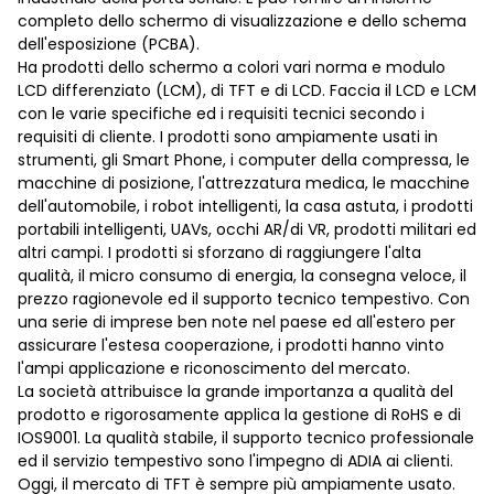
completo dello schermo di visualizzazione e dello schema
dell'esposizione (PCBA).
Ha prodotti dello schermo a colori vari norma e modulo
LCD differenziato (LCM), di TFT e di LCD. Faccia il LCD e LCM
con le varie specifiche ed i requisiti tecnici secondo i
requisiti di cliente. I prodotti sono ampiamente usati in
strumenti, gli Smart Phone, i computer della compressa, le
macchine di posizione, l'attrezzatura medica, le macchine
dell'automobile, i robot intelligenti, la casa astuta, i prodotti
portabili intelligenti, UAVs, occhi AR/di VR, prodotti militari ed
altri campi. I prodotti si sforzano di raggiungere l'alta
qualità, il micro consumo di energia, la consegna veloce, il
prezzo ragionevole ed il supporto tecnico tempestivo. Con
una serie di imprese ben note nel paese ed all'estero per
assicurare l'estesa cooperazione, i prodotti hanno vinto
l'ampi applicazione e riconoscimento del mercato.
La società attribuisce la grande importanza a qualità del
prodotto e rigorosamente applica la gestione di RoHS e di
IOS9001. La qualità stabile, il supporto tecnico professionale
ed il servizio tempestivo sono l'impegno di ADIA ai clienti.
Oggi, il mercato di TFT è sempre più ampiamente usato.