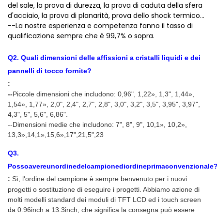
del sale, la prova di durezza, la prova di caduta della sfera
d'acciaio, la prova di planarità, prova dello shock termico…
--La nostre esperienza e competenza fanno il tasso di
qualificazione sempre che è 99,7% o sopra.
Q
2
.
Quali dimensioni delle affissioni a cristalli liquidi e dei
pannelli di tocco fornite
?
:
--
Piccole dimensioni che includono: 0,96"
, 1,22
»
, 1,3", 1,44
»
,
1,54
»
, 1,77
»
, 2,0", 2,4", 2,7", 2,8", 3,0", 3,2", 3,5", 3,95", 3,97",
4,3", 5", 5,6", 6,86".
--Dimensioni medie che includono: 7", 8", 9", 10,1
»
, 10,2
»
,
13,3
»,14,1»,15,6»,17",21,5",23
Q
3
.
Possoavereunordinedelcampionediordineprimaconvenzionale
:
Sì, l'ordine del campione è sempre benvenuto per i nuovi
progetti o sostituzione di eseguire i progetti. Abbiamo azione di
molti modelli standard dei moduli di TFT LCD ed i touch screen
da 0.96inch a 13.3inch, che significa la consegna può essere