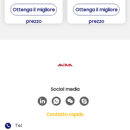
di TFT, IIC interfaccia
LCD del pixel 1280X800,
Ottenga il migliore
Ottenga il migliore
ha proiettato il
pannello di tocco
pannello di tocco
capacitivo a 10,1 pollici
prezzo
prezzo
capacitivo
Social media
Contatto rapido
Tel