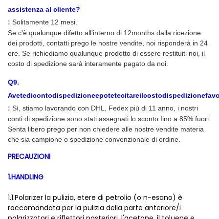
assistenza al cliente?
:
Solitamente 12 mesi.
Se c'è qualunque difetto all'interno di 12months dalla ricezione
dei prodotti, contatti prego le nostre vendite, noi risponderà in 24
ore. Se richiediamo qualunque prodotto di essere restituiti noi, il
costo di spedizione sarà interamente pagato da noi.
Q
9
.
Avetedicontodispedizioneepotetecitareilcostodispedizionefav
:
Sì, stiamo lavorando con DHL, Fedex più di 11 anno, i nostri
conti di spedizione sono stati assegnati lo sconto fino a 85% fuori.
Senta libero prego per non chiedere alle nostre vendite materia
che sia campione o spedizione convenzionale di ordine.
PRECAUZIONI
1.HANDLING
1.1.Polarizer la pulizia, etere di petrolio (o n-esano) è
raccomandata per la pulizia della parte anteriore/i
polarizzatori e riflettori posteriori, l'acetone, il toluene e