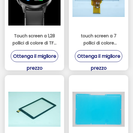
Touch screen a 1,28
touch screen a 7
pollici di colore di TFT
pollici di colore
del chip di 240*240
dell'interfaccia 50pin
Ottenga il migliore
Ottenga il migliore
St7789V
TFT di 800x480 RGB
prezzo
prezzo