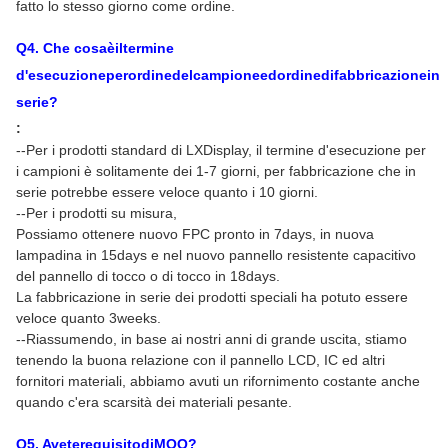
fatto lo stesso giorno come ordine.
Q
4
. Che cosaèiltermine
d'esecuzioneperordinedelcampioneedordinedifabbricazionein
serie?
:
--Per i prodotti standard di LXDisplay, il termine d'esecuzione per
i campioni è solitamente dei 1-7 giorni, per fabbricazione che in
serie potrebbe essere veloce quanto i 10 giorni.
--Per i prodotti su misura,
Possiamo ottenere nuovo FPC pronto in 7days, in nuova
lampadina in 15days e nel nuovo pannello resistente capacitivo
del pannello di tocco o di tocco in 18days.
La fabbricazione in serie dei prodotti speciali ha potuto essere
veloce quanto 3weeks.
--Riassumendo, in base ai nostri anni di grande uscita, stiamo
tenendo la buona relazione con il pannello LCD, IC ed altri
fornitori materiali, abbiamo avuti un rifornimento costante anche
quando c'era scarsità dei materiali pesante.
Q
5
. AveterequisitodiMOQ?