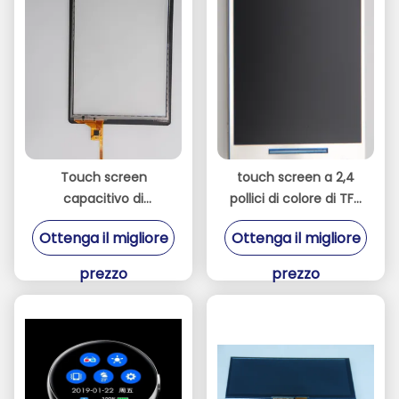
Touch screen
touch screen a 2,4
capacitivo di
pollici di colore di TFT
superficie
di colore 262K con
Ottenga il migliore
Ottenga il migliore
dell'interfaccia a 8
un'interfaccia di 8080
pollici IIC con GT911 IC
MCU
prezzo
prezzo