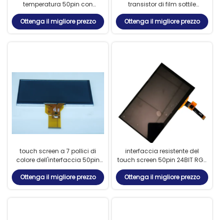
temperatura 50pin con
transistor di film sottile
l'interfaccia di TTL
800*480, schermo attivabile
Ottenga il migliore prezzo
Ottenga il migliore prezzo
al tatto resistente di 50pin TFT
LCD
touch screen a 7 pollici di
interfaccia resistente del
colore dell'interfaccia 50pin
touch screen 50pin 24BIT RGB
TFT di 800x480 RGB
di 10.1inch 1024X600 TFT
Ottenga il migliore prezzo
Ottenga il migliore prezzo