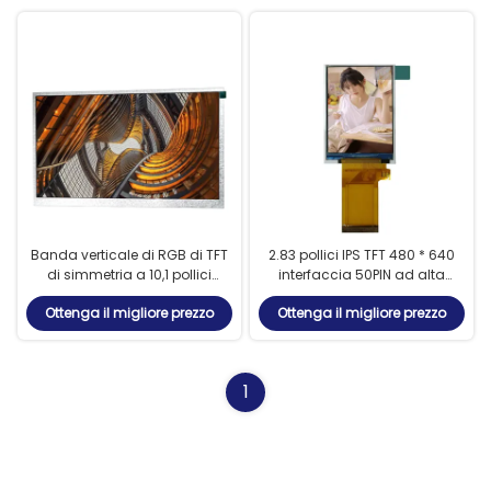
Banda verticale di RGB di TFT
2.83 pollici IPS TFT 480 * 640
di simmetria a 10,1 pollici
interfaccia 50PIN ad alta
resistente anabbagliante
definizione schermo di
Ottenga il migliore prezzo
Ottenga il migliore prezzo
dello schermo attivabile al
visualizzazione del terminale
tatto
di controllo industriale
SPI/RGB
1