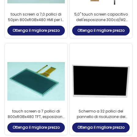
touch screen a 7,0 pollici di
5,0" touch screen capacitivo
50pin 800xRGBx480 HMI per lo
dell'esposizione 300cd/M2
Smart Devices
800*480 ST5625 del DENTE
Ottenga il migliore prezzo
Ottenga il migliore prezzo
FPC TFT LCD
touch screen a 7 pollici di
Schermo a 32 pollici del
800xRGBx480 TFT, esposizione
pannello di risoluzione dei
LCD di Pin di 16.7M Color 50
moduli 2K di TFT LCD
Ottenga il migliore prezzo
Ottenga il migliore prezzo
dell'interfaccia di LVDS