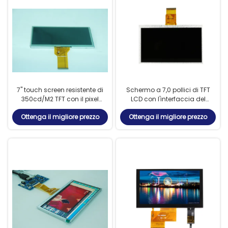
7" touch screen resistente di
Schermo a 7,0 pollici di TFT
350cd/M2 TFT con il pixel
LCD con l'interfaccia del
800*480
modulo 50pin RGB
Ottenga il migliore prezzo
Ottenga il migliore prezzo
dell'esposizione di risoluzione
800*480 TFT